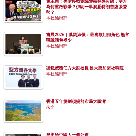
兔主席：美伊停戰協議變衝突導火線，雙方
為何重啟戰爭？伊朗一早洞悉特朗普虛張聲
勢？
本社編輯部
書展2026｜葉劉淑儀：最喜歡姐姐角色 無官
職說話包袱少
本社編輯部
梁鏡威獲任方大副校長 呂大樂加盟社科院
本社編輯部
香港五年規劃須提前布局大鵬灣
來文
歷史給中國人一個公道