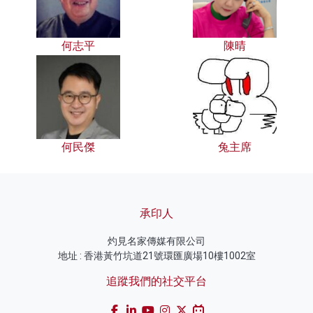
何志平
陳晴
何民傑
兔主席
承印人
灼見名家傳媒有限公司
地址 : 香港黃竹坑道21號環匯廣場10樓1002室
追蹤我們的社交平台