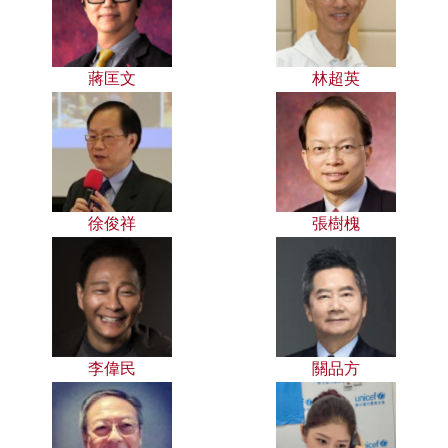
蔣匡文
林超英
徐俊祥
張樹槐
李偉民
關品方