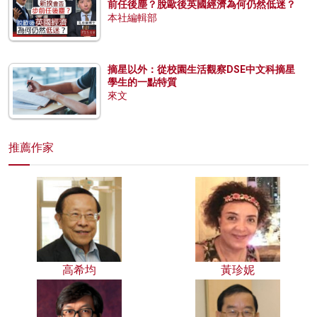
前任後塵？脫歐後英國經濟為何仍然低迷？
本社編輯部
摘星以外：從校園生活觀察DSE中文科摘星
學生的一點特質
來文
推薦作家
高希均
黃珍妮