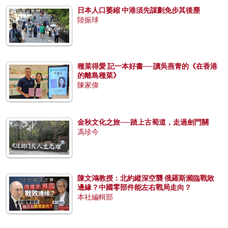
日本人口萎縮 中港須先謀劃免步其後塵
陸振球
種菜得愛 記一本好書──讀吳燕青的《在香港
的離島種菜》
陳家偉
金秋文化之旅──踏上古蜀道，走過劍門關
馮珍今
陳文鴻教授：北約縱深空襲 俄羅斯瀕臨戰敗
邊緣？中國零部件能左右戰局走向？
本社編輯部