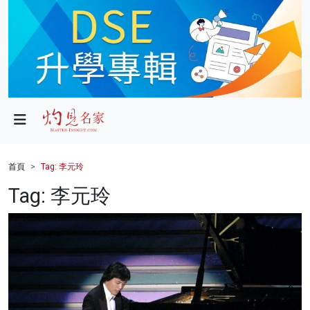
政局
教育
文化
財經
首頁
Tag: 李元玲
生活
Tag: 李元玲
健康
商業
科技
影片