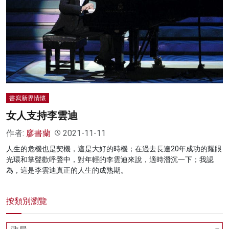
名家榜
灼見活動
關於我們
書寫新界情懷
女人支持李雲迪
作者:
廖書蘭
2021-11-11
人生的危機也是契機，這是大好的時機；在過去長達20年成功的耀眼
光環和掌聲歡呼聲中，對年輕的李雲迪來說，適時潛沉一下；我認
為，這是李雲迪真正的人生的成熟期。
按類別瀏覽