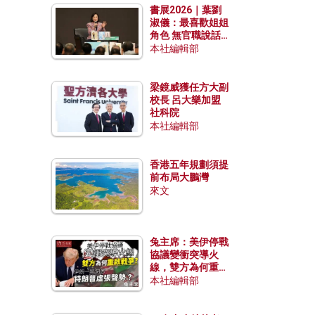
書展2026｜葉劉
淑儀：最喜歡姐姐
角色 無官職說話
包袱少
本社編輯部
梁鏡威獲任方大副
校長 呂大樂加盟
社科院
本社編輯部
香港五年規劃須提
前布局大鵬灣
來文
兔主席：美伊停戰
協議變衝突導火
線，雙方為何重啟
戰爭？伊朗一早洞
本社編輯部
悉特朗普虛張聲
勢？