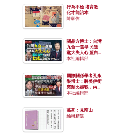
行為不檢 培育教
化才能治本
陳家偉
關品方博士：台灣
九合一選舉 民進
黨大失人心 藍白
合作有望拿下七成
本社編輯部
以上縣市？
國際關係學者孔永
樂博士：將美伊衝
突類比越戰，兩者
有何異同？中國崛
本社編輯部
起能否為全球格局
發揮穩定效用？
葛亮：見南山
編輯精選