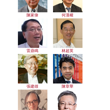
陳家偉
何漢權
雷鼎鳴
林超英
張建雄
陳章華