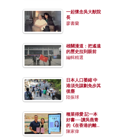
一起懷念吳大猷院
長
廖書蘭
雄關漫道：把遙遠
的歷史拉到眼前
編輯精選
日本人口萎縮 中
港須先謀劃免步其
後塵
陸振球
種菜得愛 記一本
好書──讀吳燕青
的《在香港的離島
種菜》
陳家偉