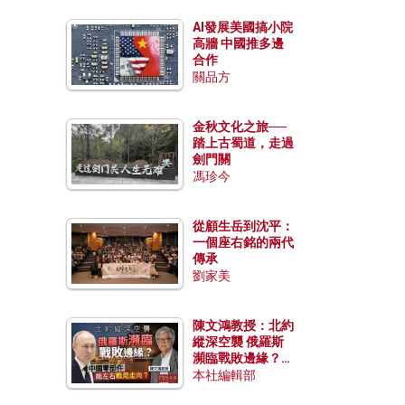
AI發展美國搞小院
高牆 中國推多邊
合作
關品方
金秋文化之旅──
踏上古蜀道，走過
劍門關
馮珍今
從顧生岳到沈平：
一個座右銘的兩代
傳承
劉家美
陳文鴻教授：北約
縱深空襲 俄羅斯
瀕臨戰敗邊緣？中
國零部件能左右戰
本社編輯部
局走向？