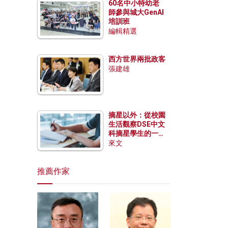
60名中小特幼老
師參與城大GenAI
培訓班
編輯精選
西方世界兩批政客
張建雄
摘星以外：從校園
生活觀察DSE中文
科摘星學生的一點
特質
來文
推薦作家