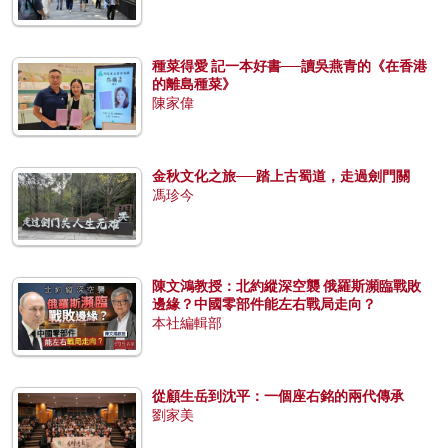
種菜得愛 記一本好書──讀吳燕青的《在香港
的離島種菜》
陳家偉
金秋文化之旅──踏上古蜀道，走過劍門關
馮珍今
陳文鴻教授：北約縱深空襲 俄羅斯瀕臨戰敗
邊緣？中國零部件能左右戰局走向？
本社編輯部
從顧生岳到沈平：一個座右銘的兩代傳承
劉家美