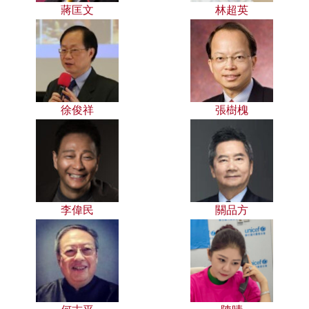
蔣匡文
林超英
徐俊祥
張樹槐
李偉民
關品方