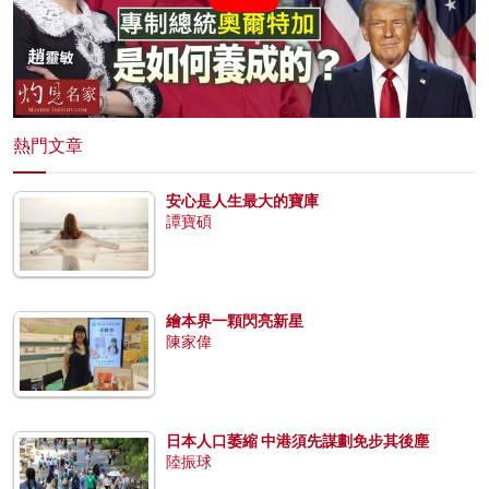
熱門文章
安心是人生最大的寶庫
譚寶碩
繪本界一顆閃亮新星
陳家偉
日本人口萎縮 中港須先謀劃免步其後塵
陸振球