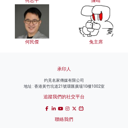
何志平
陳晴
何民傑
兔主席
承印人
灼見名家傳媒有限公司
地址 : 香港黃竹坑道21號環匯廣場10樓1002室
追蹤我們的社交平台
聯絡我們