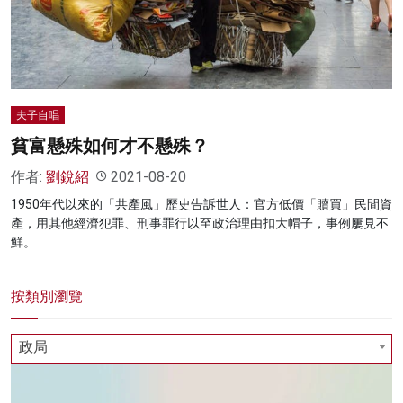
名家榜
灼見活動
關於我們
夫子自唱
貧富懸殊如何才不懸殊？
作者:
劉銳紹
2021-08-20
1950年代以來的「共產風」歷史告訴世人：官方低價「贖買」民間資
產，用其他經濟犯罪、刑事罪行以至政治理由扣大帽子，事例屢見不
鮮。
按類別瀏覽
政局