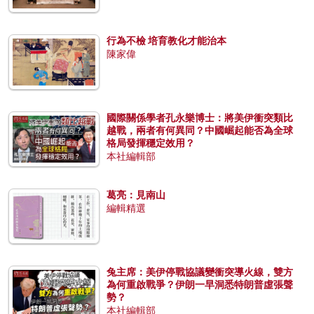
行為不檢 培育教化才能治本
陳家偉
國際關係學者孔永樂博士：將美伊衝突類比
越戰，兩者有何異同？中國崛起能否為全球
格局發揮穩定效用？
本社編輯部
葛亮：見南山
編輯精選
兔主席：美伊停戰協議變衝突導火線，雙方
為何重啟戰爭？伊朗一早洞悉特朗普虛張聲
勢？
本社編輯部