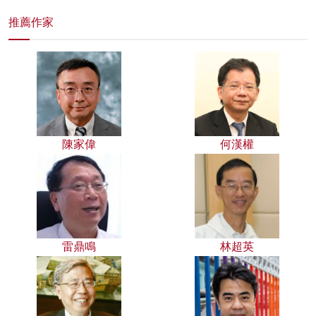
推薦作家
陳家偉
何漢權
雷鼎鳴
林超英