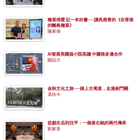
種菜得愛 記一本好書──讀吳燕青的《在香港
的離島種菜》
陳家偉
AI發展美國搞小院高牆 中國推多邊合作
關品方
金秋文化之旅──踏上古蜀道，走過劍門關
馮珍今
從顧生岳到沈平：一個座右銘的兩代傳承
劉家美