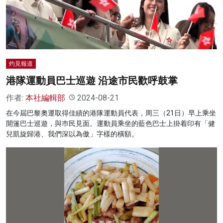
名家榜
灼見活動
關於我們
灼見報道
港隊運動員巴士巡遊 沿途市民歡呼鼓掌
作者:
本社編輯部
2024-08-21
在今屆巴黎奧運取得佳績的港隊運動員代表，周三（21日）早上乘坐
開篷巴士巡遊，與巿民見面。運動員乘坐的藍色巴士上掛着印有「健
兒凱旋歸港、我們深以為傲」字樣的橫額。