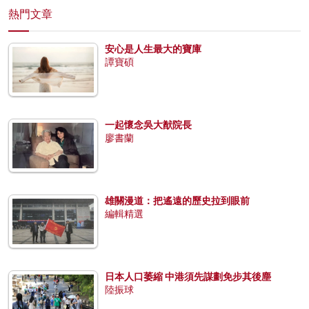
熱門文章
安心是人生最大的寶庫
譚寶碩
一起懷念吳大猷院長
廖書蘭
雄關漫道：把遙遠的歷史拉到眼前
編輯精選
日本人口萎縮 中港須先謀劃免步其後塵
陸振球