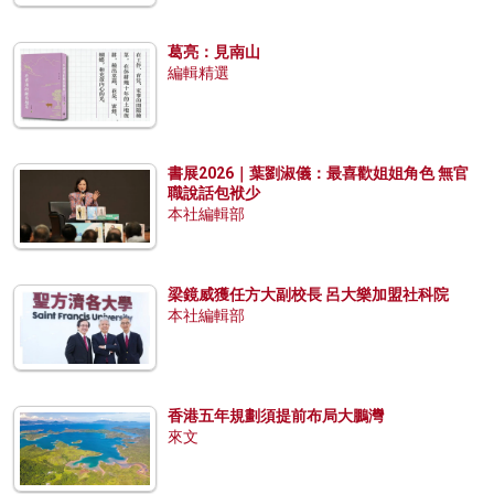
葛亮：見南山
編輯精選
書展2026｜葉劉淑儀：最喜歡姐姐角色 無官
職說話包袱少
本社編輯部
梁鏡威獲任方大副校長 呂大樂加盟社科院
本社編輯部
香港五年規劃須提前布局大鵬灣
來文