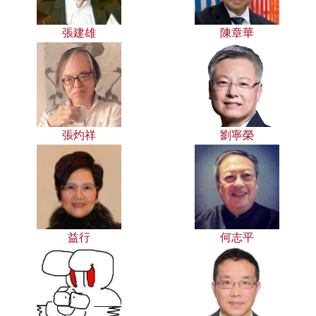
張建雄
陳章華
張灼祥
劉寧榮
益行
何志平