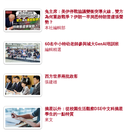
兔主席：美伊停戰協議變衝突導火線，雙方
為何重啟戰爭？伊朗一早洞悉特朗普虛張聲
勢？
本社編輯部
60名中小特幼老師參與城大GenAI培訓班
編輯精選
西方世界兩批政客
張建雄
摘星以外：從校園生活觀察DSE中文科摘星
學生的一點特質
來文