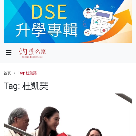
政局
教育
文化
財經
首頁
Tag: 杜凱琹
生活
Tag: 杜凱琹
健康
商業
科技
影片