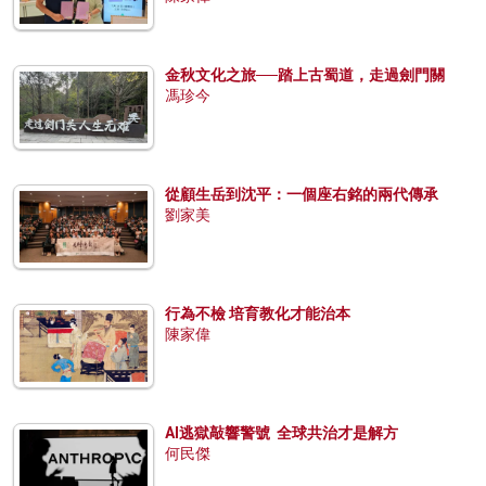
金秋文化之旅──踏上古蜀道，走過劍門關
馮珍今
從顧生岳到沈平：一個座右銘的兩代傳承
劉家美
行為不檢 培育教化才能治本
陳家偉
AI逃獄敲響警號 全球共治才是解方
何民傑