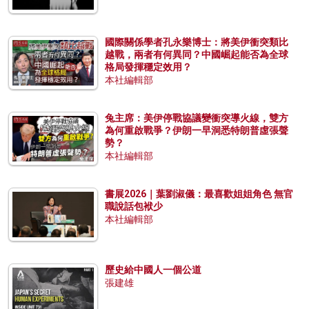
國際關係學者孔永樂博士：將美伊衝突類比
越戰，兩者有何異同？中國崛起能否為全球
格局發揮穩定效用？
本社編輯部
兔主席：美伊停戰協議變衝突導火線，雙方
為何重啟戰爭？伊朗一早洞悉特朗普虛張聲
勢？
本社編輯部
書展2026｜葉劉淑儀：最喜歡姐姐角色 無官
職說話包袱少
本社編輯部
歷史給中國人一個公道
張建雄