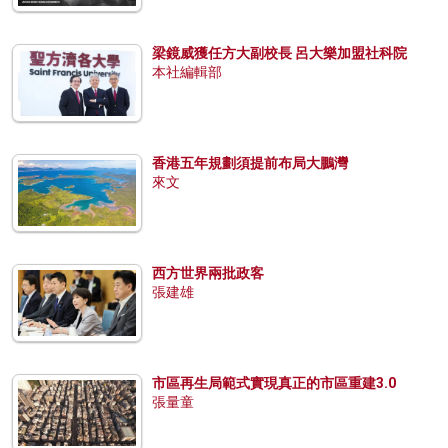
梁鏡威獲任方大副校長 呂大樂加盟社科院
本社編輯部
香港五年規劃須提前布局大鵬灣
來文
西方世界兩批政客
張建雄
市區再生局範式實現真正的市區重建3.0
張量童