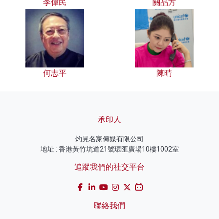
李偉民
關品方
何志平
陳晴
承印人
灼見名家傳媒有限公司
地址 : 香港黃竹坑道21號環匯廣場10樓1002室
追蹤我們的社交平台
聯絡我們