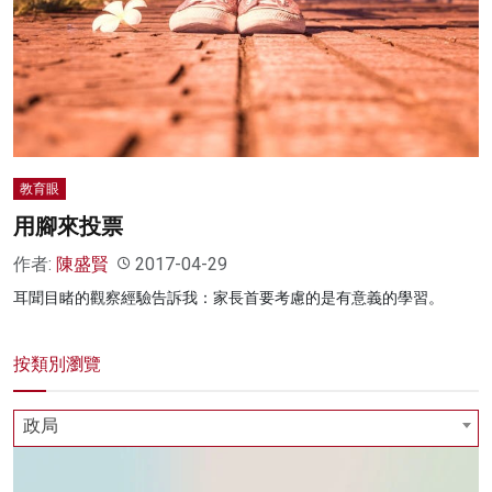
名家榜
灼見活動
關於我們
教育眼
用腳來投票
作者:
陳盛賢
2017-04-29
耳聞目睹的觀察經驗告訴我：家長首要考慮的是有意義的學習。
按類別瀏覽
政局