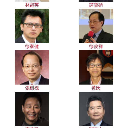
林超英
譚寶碩
徐家健
徐俊祥
張樹槐
黃氏