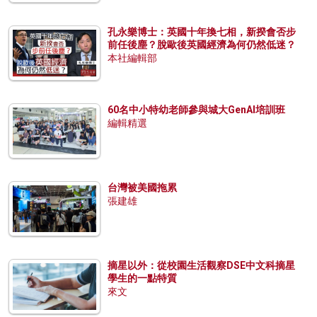
孔永樂博士：英國十年換七相，新揆會否步
前任後塵？脫歐後英國經濟為何仍然低迷？
本社編輯部
60名中小特幼老師參與城大GenAI培訓班
編輯精選
台灣被美國拖累
張建雄
摘星以外：從校園生活觀察DSE中文科摘星
學生的一點特質
來文