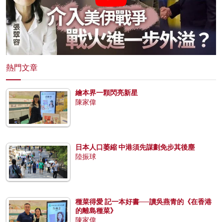
熱門文章
繪本界一顆閃亮新星
陳家偉
日本人口萎縮 中港須先謀劃免步其後塵
陸振球
種菜得愛 記一本好書──讀吳燕青的《在香港
的離島種菜》
陳家偉