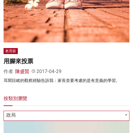
名家榜
灼見活動
關於我們
教育眼
用腳來投票
作者:
陳盛賢
2017-04-29
耳聞目睹的觀察經驗告訴我：家長首要考慮的是有意義的學習。
按類別瀏覽
政局