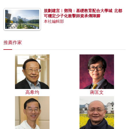
規劃建言︱鄧飛：基礎教育配合大學城 北都
可穩定少子化衝擊師資承傳陣腳
本社編輯部
推薦作家
高希均
蔣匡文