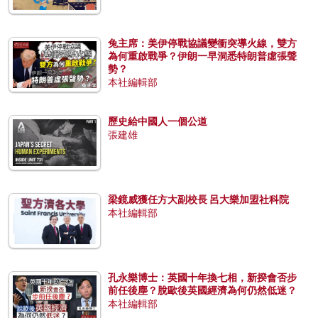
兔主席：美伊停戰協議變衝突導火線，雙方
為何重啟戰爭？伊朗一早洞悉特朗普虛張聲
勢？
本社編輯部
歷史給中國人一個公道
張建雄
梁鏡威獲任方大副校長 呂大樂加盟社科院
本社編輯部
孔永樂博士：英國十年換七相，新揆會否步
前任後塵？脫歐後英國經濟為何仍然低迷？
本社編輯部