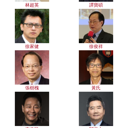
林超英
譚寶碩
徐家健
徐俊祥
張樹槐
黃氏