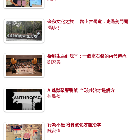
金秋文化之旅──踏上古蜀道，走過劍門關
馮珍今
從顧生岳到沈平：一個座右銘的兩代傳承
劉家美
AI逃獄敲響警號 全球共治才是解方
何民傑
行為不檢 培育教化才能治本
陳家偉