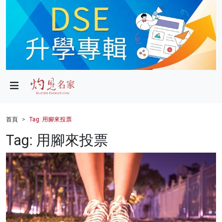
政局
教育
文化
財經
首頁
Tag: 用腳來投票
生活
Tag: 用腳來投票
健康
商業
科技
影片