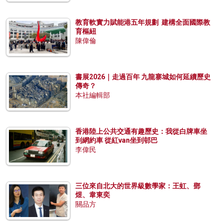
教育軟實力賦能港五年規劃 建構全面國際教
育樞紐
陳偉倫
書展2026｜走過百年 九龍寨城如何延續歷史
傳奇？
本社編輯部
香港陸上公共交通有趣歷史：我從白牌車坐
到網約車 從紅van坐到邨巴
李偉民
三位來自北大的世界級數學家：王虹、鄧
煜、韋東奕
關品方