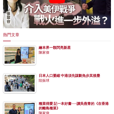
熱門文章
繪本界一顆閃亮新星
陳家偉
日本人口萎縮 中港須先謀劃免步其後塵
陸振球
種菜得愛 記一本好書──讀吳燕青的《在香港
的離島種菜》
陳家偉