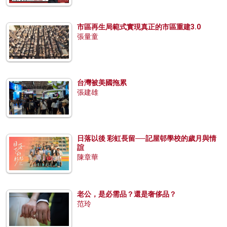
市區再生局範式實現真正的市區重建3.0
張量童
台灣被美國拖累
張建雄
日落以後 彩虹長留──記屋邨學校的歲月與情
誼
陳章華
老公，是必需品？還是奢侈品？
范玲