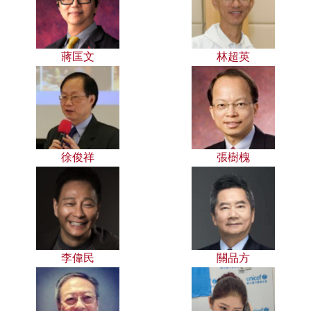
蔣匡文
林超英
徐俊祥
張樹槐
李偉民
關品方