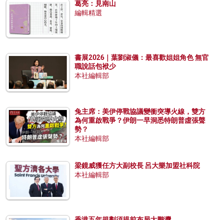
葛亮：見南山
編輯精選
書展2026｜葉劉淑儀：最喜歡姐姐角色 無官
職說話包袱少
本社編輯部
兔主席：美伊停戰協議變衝突導火線，雙方
為何重啟戰爭？伊朗一早洞悉特朗普虛張聲
勢？
本社編輯部
梁鏡威獲任方大副校長 呂大樂加盟社科院
本社編輯部
香港五年規劃須提前布局大鵬灣