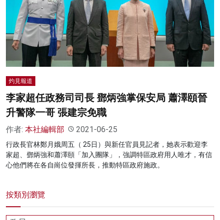
灼見報道
李家超任政務司司長 鄧炳強掌保安局 蕭澤頤晉
升警隊一哥 張建宗免職
作者:
本社編輯部
2021-06-25
行政長官林鄭月娥周五（ 25日）與新任官員見記者，她表示歡迎李
家超、鄧炳強和蕭澤頤「加入團隊」，強調特區政府用人唯才，有信
心他們將在各自崗位發揮所長，推動特區政府施政。
按類別瀏覽