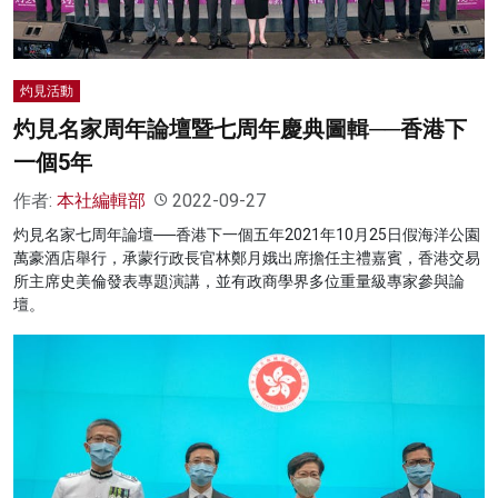
名家榜
灼見活動
灼見活動
關於我們
灼見名家周年論壇暨七周年慶典圖輯──香港下
一個5年
作者:
本社編輯部
2022-09-27
灼見名家七周年論壇──香港下一個五年2021年10月25日假海洋公園
萬豪酒店舉行，承蒙行政長官林鄭月娥出席擔任主禮嘉賓，香港交易
所主席史美倫發表專題演講，並有政商學界多位重量級專家參與論
壇。