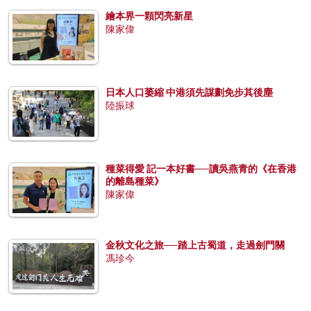
繪本界一顆閃亮新星
陳家偉
日本人口萎縮 中港須先謀劃免步其後塵
陸振球
種菜得愛 記一本好書──讀吳燕青的《在香港
的離島種菜》
陳家偉
金秋文化之旅──踏上古蜀道，走過劍門關
馮珍今