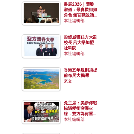
書展2026｜葉劉
淑儀：最喜歡姐姐
角色 無官職說話
包袱少
本社編輯部
梁鏡威獲任方大副
校長 呂大樂加盟
社科院
本社編輯部
香港五年規劃須提
前布局大鵬灣
來文
兔主席：美伊停戰
協議變衝突導火
線，雙方為何重啟
戰爭？伊朗一早洞
本社編輯部
悉特朗普虛張聲
勢？