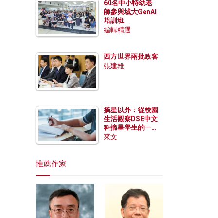
60名中小特幼老
師參與城大GenAI
培訓班
編輯精選
西方世界兩批政客
張建雄
摘星以外：從校園
生活觀察DSE中文
科摘星學生的一點
特質
來文
推薦作家