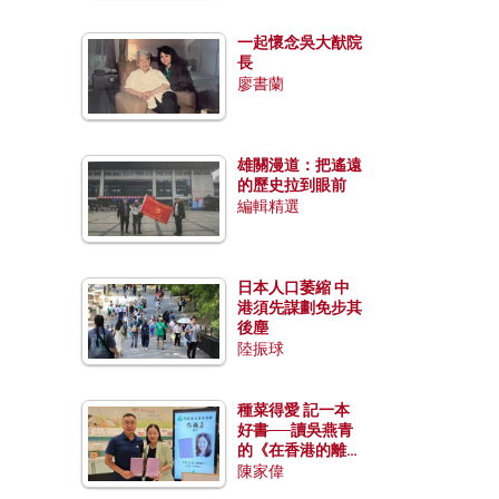
一起懷念吳大猷院
長
廖書蘭
雄關漫道：把遙遠
的歷史拉到眼前
編輯精選
日本人口萎縮 中
港須先謀劃免步其
後塵
陸振球
種菜得愛 記一本
好書──讀吳燕青
的《在香港的離島
種菜》
陳家偉