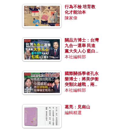
行為不檢 培育教
化才能治本
陳家偉
關品方博士：台灣
九合一選舉 民進
黨大失人心 藍白
合作有望拿下七成
本社編輯部
以上縣市？
國際關係學者孔永
樂博士：將美伊衝
突類比越戰，兩者
有何異同？中國崛
本社編輯部
起能否為全球格局
發揮穩定效用？
葛亮：見南山
編輯精選