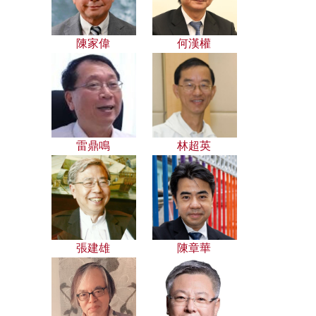
陳家偉
何漢權
雷鼎鳴
林超英
張建雄
陳章華