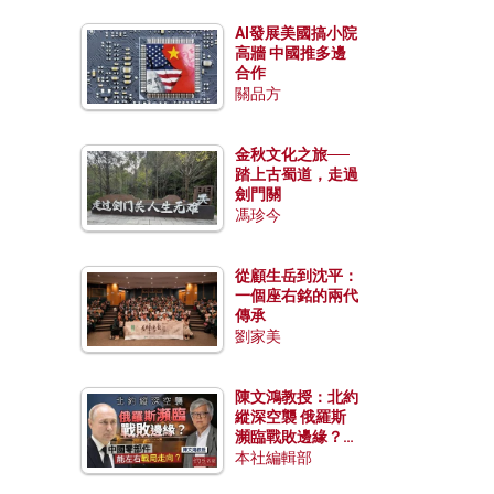
AI發展美國搞小院
高牆 中國推多邊
合作
關品方
金秋文化之旅──
踏上古蜀道，走過
劍門關
馮珍今
從顧生岳到沈平：
一個座右銘的兩代
傳承
劉家美
陳文鴻教授：北約
縱深空襲 俄羅斯
瀕臨戰敗邊緣？中
國零部件能左右戰
本社編輯部
局走向？