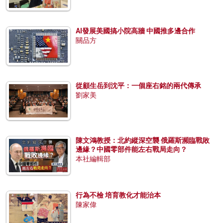
AI發展美國搞小院高牆 中國推多邊合作
關品方
從顧生岳到沈平：一個座右銘的兩代傳承
劉家美
陳文鴻教授：北約縱深空襲 俄羅斯瀕臨戰敗
邊緣？中國零部件能左右戰局走向？
本社編輯部
行為不檢 培育教化才能治本
陳家偉