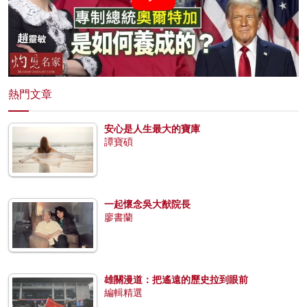
熱門文章
安心是人生最大的寶庫
譚寶碩
一起懷念吳大猷院長
廖書蘭
雄關漫道：把遙遠的歷史拉到眼前
編輯精選