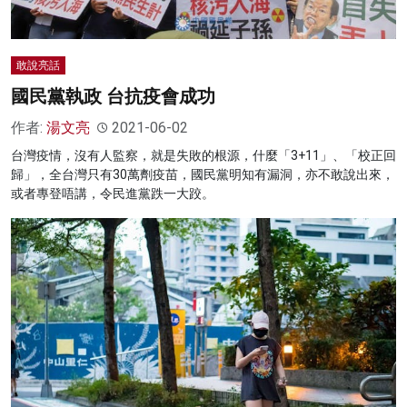
敢說亮話
國民黨執政 台抗疫會成功
作者:
湯文亮
2021-06-02
台灣疫情，沒有人監察，就是失敗的根源，什麼「3+11」、「校正回
歸」，全台灣只有30萬劑疫苗，國民黨明知有漏洞，亦不敢說出來，
或者專登唔講，令民進黨跌一大跤。