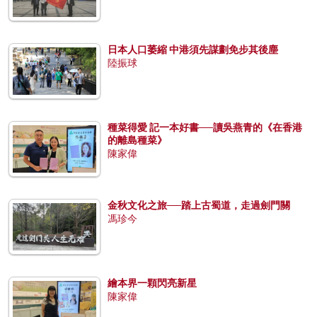
日本人口萎縮 中港須先謀劃免步其後塵
陸振球
種菜得愛 記一本好書──讀吳燕青的《在香港
的離島種菜》
陳家偉
金秋文化之旅──踏上古蜀道，走過劍門關
馮珍今
繪本界一顆閃亮新星
陳家偉