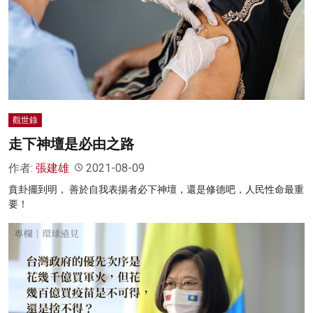
名家榜
灼見活動
關於我們
觀世錄
走下神壇是必由之路
作者:
張建雄
2021-08-09
賁卦擺到明， 善於自我表揚者必下神壇，還是修德吧，人民性命最重
要！