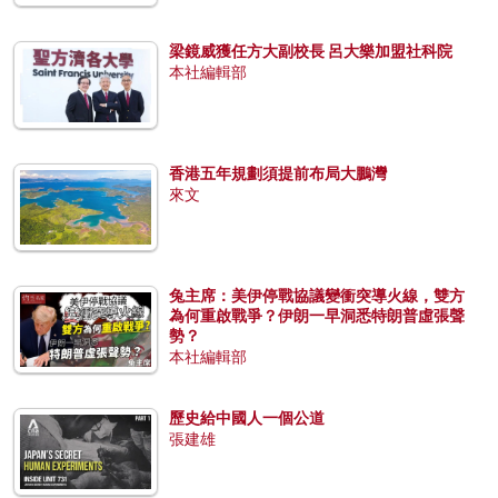
梁鏡威獲任方大副校長 呂大樂加盟社科院
本社編輯部
香港五年規劃須提前布局大鵬灣
來文
兔主席：美伊停戰協議變衝突導火線，雙方
為何重啟戰爭？伊朗一早洞悉特朗普虛張聲
勢？
本社編輯部
歷史給中國人一個公道
張建雄