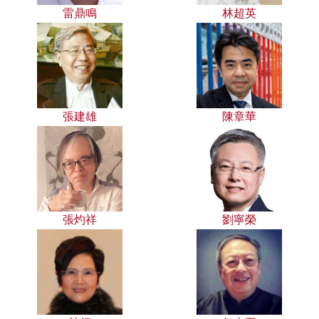
雷鼎鳴
林超英
張建雄
陳章華
張灼祥
劉寧榮