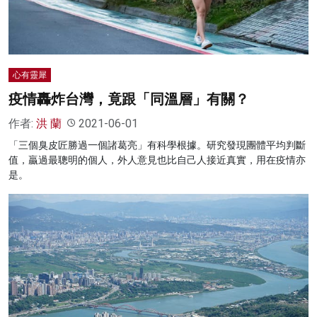
心有靈犀
疫情轟炸台灣，竟跟「同溫層」有關？
作者:
洪 蘭
2021-06-01
「三個臭皮匠勝過一個諸葛亮」有科學根據。研究發現團體平均判斷
值，贏過最聰明的個人，外人意見也比自己人接近真實，用在疫情亦
是。