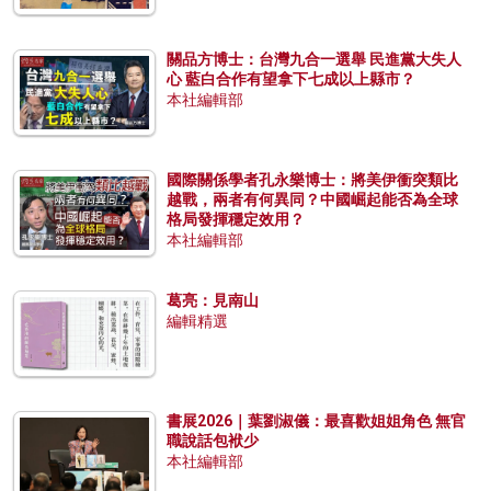
關品方博士：台灣九合一選舉 民進黨大失人
心 藍白合作有望拿下七成以上縣市？
本社編輯部
國際關係學者孔永樂博士：將美伊衝突類比
越戰，兩者有何異同？中國崛起能否為全球
格局發揮穩定效用？
本社編輯部
葛亮：見南山
編輯精選
書展2026｜葉劉淑儀：最喜歡姐姐角色 無官
職說話包袱少
本社編輯部