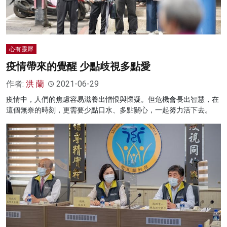
心有靈犀
疫情帶來的覺醒 少點歧視多點愛
作者:
洪 蘭
2021-06-29
疫情中，人們的焦慮容易滋養出憎恨與懷疑。但危機會長出智慧，在
這個無奈的時刻，更需要少點口水、多點關心，一起努力活下去。