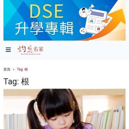
政局
教育
文化
財經
首頁
Tag: 根
生活
Tag: 根
健康
商業
科技
影片