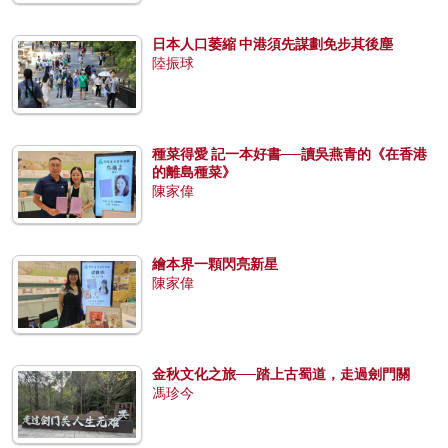
日本人口萎縮 中港須先謀劃免步其後塵
陸振球
種菜得愛 記一本好書──讀吳燕青的《在香港
的離島種菜》
陳家偉
繪本界一顆閃亮新星
陳家偉
金秋文化之旅──踏上古蜀道，走過劍門關
馮珍今