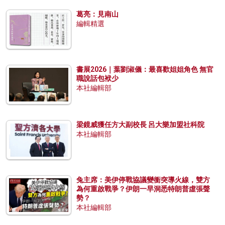
葛亮：見南山
編輯精選
書展2026｜葉劉淑儀：最喜歡姐姐角色 無官
職說話包袱少
本社編輯部
梁鏡威獲任方大副校長 呂大樂加盟社科院
本社編輯部
兔主席：美伊停戰協議變衝突導火線，雙方
為何重啟戰爭？伊朗一早洞悉特朗普虛張聲
勢？
本社編輯部