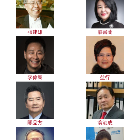
張建雄
廖書蘭
李偉民
益行
關品方
翁港成