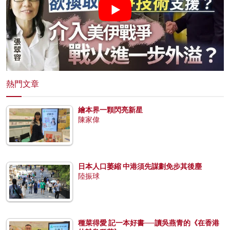
熱門文章
繪本界一顆閃亮新星
陳家偉
日本人口萎縮 中港須先謀劃免步其後塵
陸振球
種菜得愛 記一本好書──讀吳燕青的《在香港