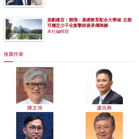
規劃建言︱鄧飛：基礎教育配合大學城 北都
可穩定少子化衝擊師資承傳陣腳
本社編輯部
推薦作家
陳文鴻
盧兆興