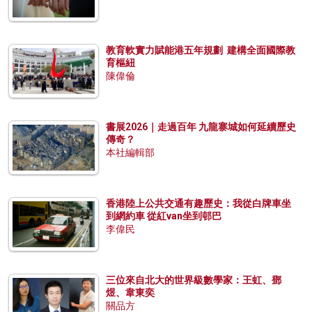
教育軟實力賦能港五年規劃 建構全面國際教
育樞紐
陳偉倫
書展2026｜走過百年 九龍寨城如何延續歷史
傳奇？
本社編輯部
香港陸上公共交通有趣歷史：我從白牌車坐
到網約車 從紅van坐到邨巴
李偉民
三位來自北大的世界級數學家：王虹、鄧
煜、韋東奕
關品方