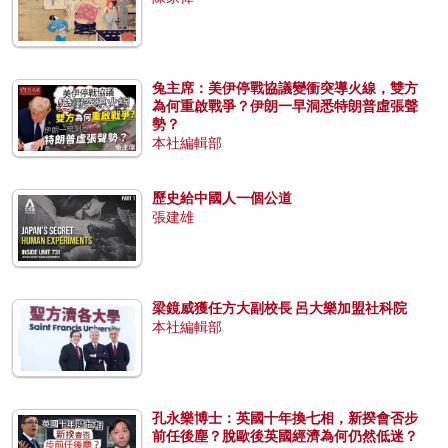
兔主席：美伊停戰協議變衝突導火線，雙方
為何重啟戰爭？伊朗一早洞悉特朗普虛張聲
勢？
本社編輯部
歷史給中國人一個公道
張建雄
梁鏡威獲任方大副校長 呂大樂加盟社科院
本社編輯部
孔永樂博士：英國十年換七相，新揆會否步
前任後塵？脫歐後英國經濟為何仍然低迷？