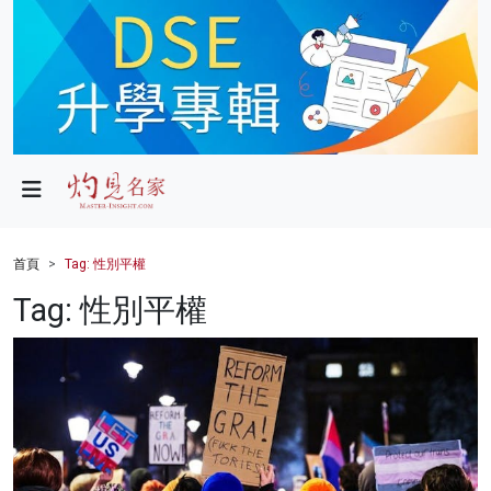
政局
教育
文化
財經
首頁
Tag: 性別平權
生活
Tag: 性別平權
健康
商業
科技
影片