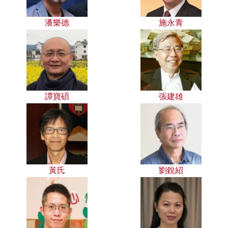
潘樂德
施永青
譚寶碩
張建雄
黃氏
劉銳紹