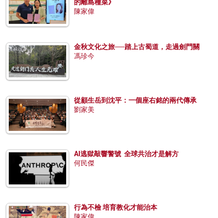
的離島種菜》
陳家偉
金秋文化之旅──踏上古蜀道，走過劍門關
馮珍今
從顧生岳到沈平：一個座右銘的兩代傳承
劉家美
AI逃獄敲響警號 全球共治才是解方
何民傑
行為不檢 培育教化才能治本
陳家偉