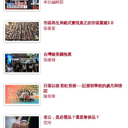
本社編輯部
市區再生局範式實現真正的市區重建3.0
張量童
台灣被美國拖累
張建雄
日落以後 彩虹長留──記屋邨學校的歲月與情
誼
陳章華
老公，是必需品？還是奢侈品？
范玲