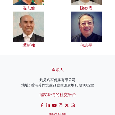
温志倫
陳妙霞
譚新強
何志平
承印人
灼見名家傳媒有限公司
地址 : 香港黃竹坑道21號環匯廣場10樓1002室
追蹤我們的社交平台
聯絡我們