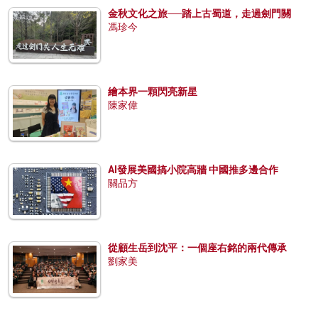
金秋文化之旅──踏上古蜀道，走過劍門關
馮珍今
繪本界一顆閃亮新星
陳家偉
AI發展美國搞小院高牆 中國推多邊合作
關品方
從顧生岳到沈平：一個座右銘的兩代傳承
劉家美