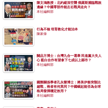
陳文鴻教授：北約縱深空襲 俄羅斯瀕臨戰敗
邊緣？中國零部件能左右戰局走向？
本社編輯部
行為不檢 培育教化才能治本
陳家偉
關品方博士：台灣九合一選舉 民進黨大失人
心 藍白合作有望拿下七成以上縣市？
本社編輯部
國際關係學者孔永樂博士：將美伊衝突類比
越戰，兩者有何異同？中國崛起能否為全球
格局發揮穩定效用？
本社編輯部