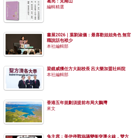
葛亮：見南山
編輯精選
書展2026｜葉劉淑儀：最喜歡姐姐角色 無官
職說話包袱少
本社編輯部
梁鏡威獲任方大副校長 呂大樂加盟社科院
本社編輯部
香港五年規劃須提前布局大鵬灣
來文
兔主席：美伊停戰協議變衝突導火線，雙方