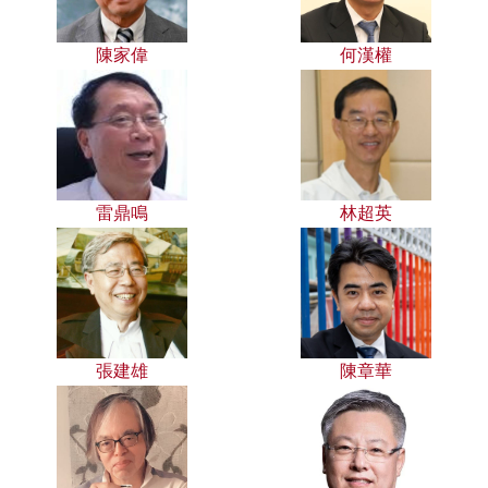
陳家偉
何漢權
雷鼎鳴
林超英
張建雄
陳章華