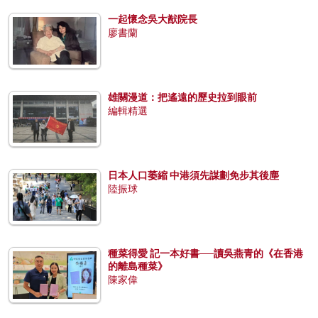
一起懷念吳大猷院長
廖書蘭
雄關漫道：把遙遠的歷史拉到眼前
編輯精選
日本人口萎縮 中港須先謀劃免步其後塵
陸振球
種菜得愛 記一本好書──讀吳燕青的《在香港
的離島種菜》
陳家偉