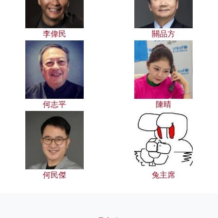
李偉民
關品方
何志平
陳晴
何民傑
兔主席