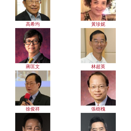
高希均
黃珍妮
蔣匡文
林超英
徐俊祥
張樹槐