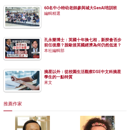
60名中小特幼老師參與城大GenAI培訓班
編輯精選
孔永樂博士：英國十年換七相，新揆會否步
前任後塵？脫歐後英國經濟為何仍然低迷？
本社編輯部
摘星以外：從校園生活觀察DSE中文科摘星
學生的一點特質
來文
推薦作家