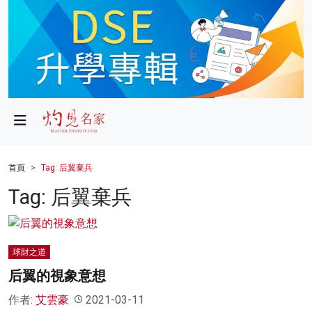
政局
教育
文化
財經
首頁
Tag: 后翼棄兵
生活
Tag: 后翼棄兵
健康
商業
球財之道
后翼的視象意想
科技
作者:
艾雲豪
2021-03-11
影片