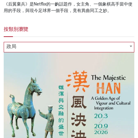
《后翼棄兵》是Netflix的一齣話題作，女主角、一個象棋高手當中使
名家榜
用的手段，與現今足球界一個手段，竟有異曲同工之妙。
灼見活動
按類別瀏覽
關於我們
政局