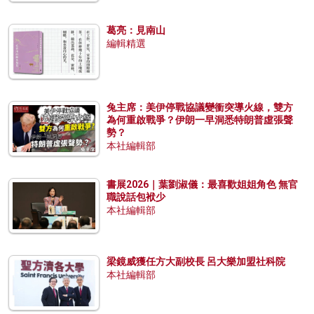
葛亮：見南山
編輯精選
兔主席：美伊停戰協議變衝突導火線，雙方
為何重啟戰爭？伊朗一早洞悉特朗普虛張聲
勢？
本社編輯部
書展2026｜葉劉淑儀：最喜歡姐姐角色 無官
職說話包袱少
本社編輯部
梁鏡威獲任方大副校長 呂大樂加盟社科院
本社編輯部