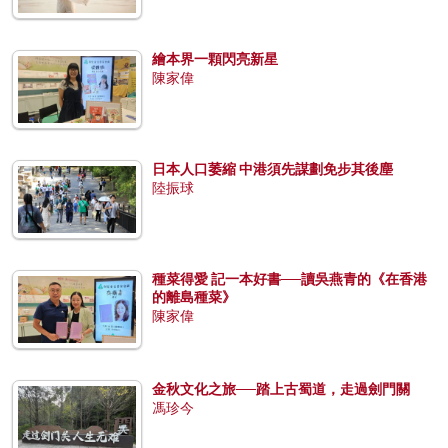
繪本界一顆閃亮新星
陳家偉
日本人口萎縮 中港須先謀劃免步其後塵
陸振球
種菜得愛 記一本好書──讀吳燕青的《在香港
的離島種菜》
陳家偉
金秋文化之旅──踏上古蜀道，走過劍門關
馮珍今