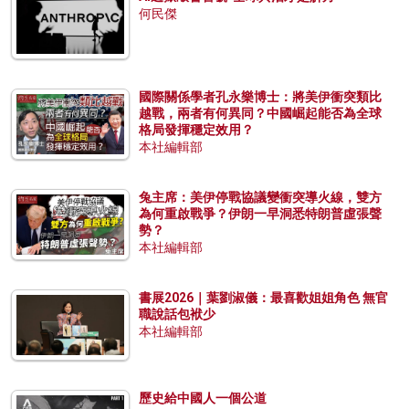
何民傑
國際關係學者孔永樂博士：將美伊衝突類比
越戰，兩者有何異同？中國崛起能否為全球
格局發揮穩定效用？
本社編輯部
兔主席：美伊停戰協議變衝突導火線，雙方
為何重啟戰爭？伊朗一早洞悉特朗普虛張聲
勢？
本社編輯部
書展2026｜葉劉淑儀：最喜歡姐姐角色 無官
職說話包袱少
本社編輯部
歷史給中國人一個公道