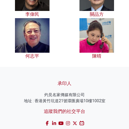
李偉民
關品方
何志平
陳晴
承印人
灼見名家傳媒有限公司
地址 : 香港黃竹坑道21號環匯廣場10樓1002室
追蹤我們的社交平台