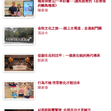
種菜得愛 記一本好書──讀吳燕青的《在香港
的離島種菜》
陳家偉
金秋文化之旅──踏上古蜀道，走過劍門關
馮珍今
從顧生岳到沈平：一個座右銘的兩代傳承
劉家美
行為不檢 培育教化才能治本
陳家偉
AI逃獄敲響警號 全球共治才是解方