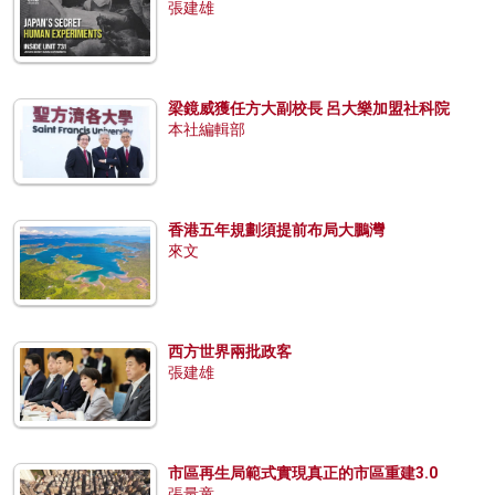
張建雄
梁鏡威獲任方大副校長 呂大樂加盟社科院
本社編輯部
香港五年規劃須提前布局大鵬灣
來文
西方世界兩批政客
張建雄
市區再生局範式實現真正的市區重建3.0
張量童