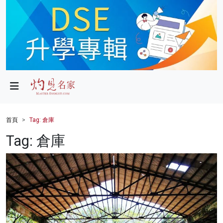
政局
教育
文化
財經
首頁
Tag: 倉庫
生活
Tag: 倉庫
健康
商業
科技
影片