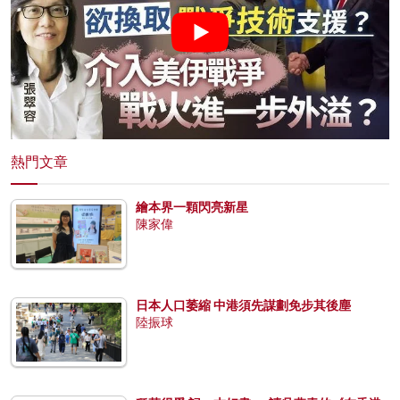
熱門文章
繪本界一顆閃亮新星
陳家偉
日本人口萎縮 中港須先謀劃免步其後塵
陸振球