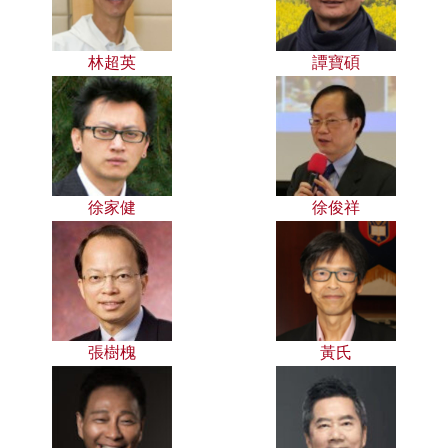
林超英
譚寶碩
徐家健
徐俊祥
張樹槐
黃氏