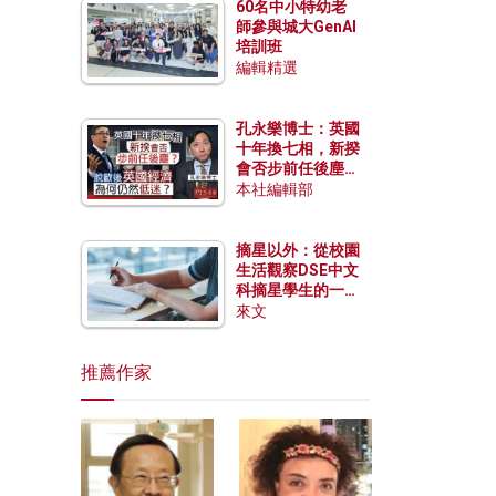
60名中小特幼老
師參與城大GenAI
培訓班
編輯精選
孔永樂博士：英國
十年換七相，新揆
會否步前任後塵？
脫歐後英國經濟為
本社編輯部
何仍然低迷？
摘星以外：從校園
生活觀察DSE中文
科摘星學生的一點
特質
來文
推薦作家