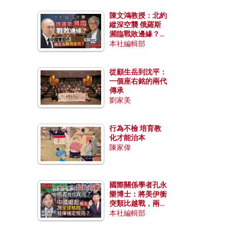
陳文鴻教授：北約
縱深空襲 俄羅斯
瀕臨戰敗邊緣？中
國零部件能左右戰
本社編輯部
局走向？
從顧生岳到沈平：
一個座右銘的兩代
傳承
劉家美
行為不檢 培育教
化才能治本
陳家偉
國際關係學者孔永
樂博士：將美伊衝
突類比越戰，兩者
有何異同？中國崛
本社編輯部
起能否為全球格局