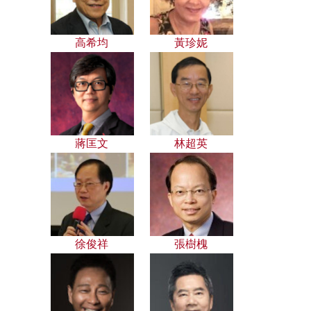
高希均
黃珍妮
蔣匡文
林超英
徐俊祥
張樹槐