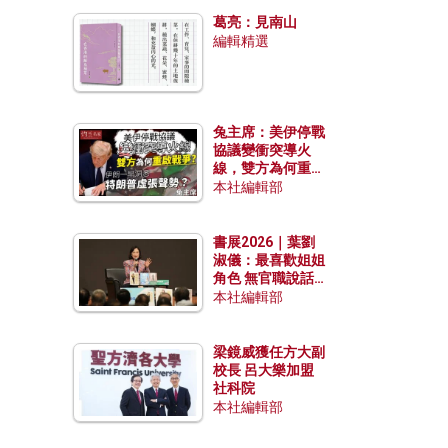
發揮穩定效用？
葛亮：見南山
編輯精選
兔主席：美伊停戰
協議變衝突導火
線，雙方為何重啟
戰爭？伊朗一早洞
本社編輯部
悉特朗普虛張聲
勢？
書展2026｜葉劉
淑儀：最喜歡姐姐
角色 無官職說話
包袱少
本社編輯部
梁鏡威獲任方大副
校長 呂大樂加盟
社科院
本社編輯部