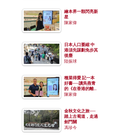
繪本界一顆閃亮新
星
陳家偉
日本人口萎縮 中
港須先謀劃免步其
後塵
陸振球
種菜得愛 記一本
好書──讀吳燕青
的《在香港的離島
種菜》
陳家偉
金秋文化之旅──
踏上古蜀道，走過
劍門關
馮珍今