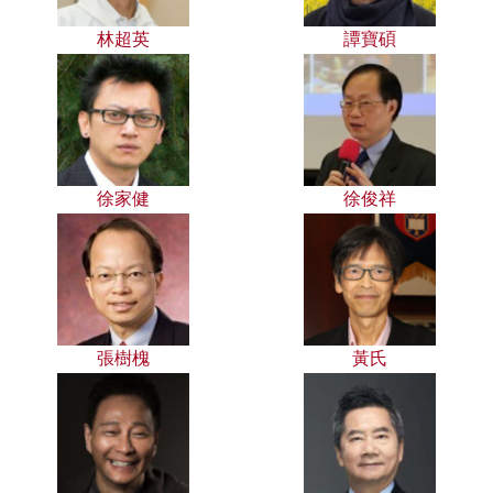
林超英
譚寶碩
徐家健
徐俊祥
張樹槐
黃氏