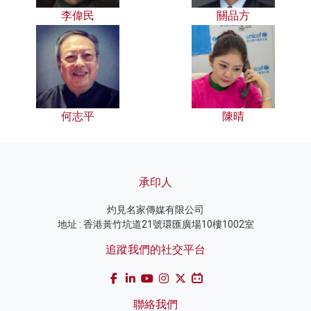
李偉民
關品方
何志平
陳晴
承印人
灼見名家傳媒有限公司
地址 : 香港黃竹坑道21號環匯廣場10樓1002室
追蹤我們的社交平台
聯絡我們