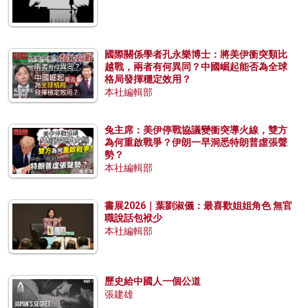
國際關係學者孔永樂博士：將美伊衝突類比
越戰，兩者有何異同？中國崛起能否為全球
格局發揮穩定效用？
本社編輯部
兔主席：美伊停戰協議變衝突導火線，雙方
為何重啟戰爭？伊朗一早洞悉特朗普虛張聲
勢？
本社編輯部
書展2026｜葉劉淑儀：最喜歡姐姐角色 無官
職說話包袱少
本社編輯部
歷史給中國人一個公道
張建雄