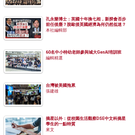
孔永樂博士：英國十年換七相，新揆會否步
前任後塵？脫歐後英國經濟為何仍然低迷？
本社編輯部
60名中小特幼老師參與城大GenAI培訓班
編輯精選
台灣被美國拖累
張建雄
摘星以外：從校園生活觀察DSE中文科摘星
學生的一點特質
來文