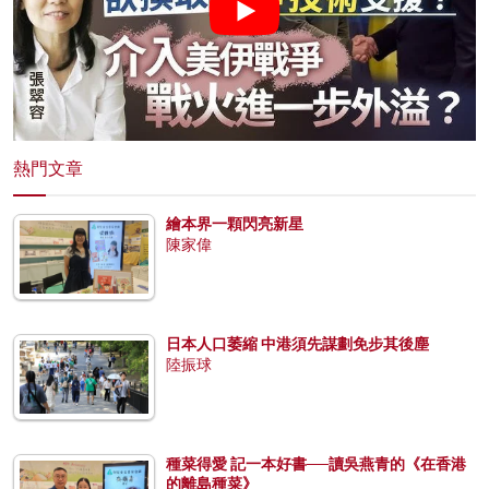
熱門文章
繪本界一顆閃亮新星
陳家偉
日本人口萎縮 中港須先謀劃免步其後塵
陸振球
種菜得愛 記一本好書──讀吳燕青的《在香港
的離島種菜》