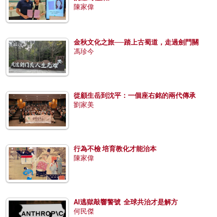
陳家偉
金秋文化之旅──踏上古蜀道，走過劍門關
馮珍今
從顧生岳到沈平：一個座右銘的兩代傳承
劉家美
行為不檢 培育教化才能治本
陳家偉
AI逃獄敲響警號 全球共治才是解方
何民傑