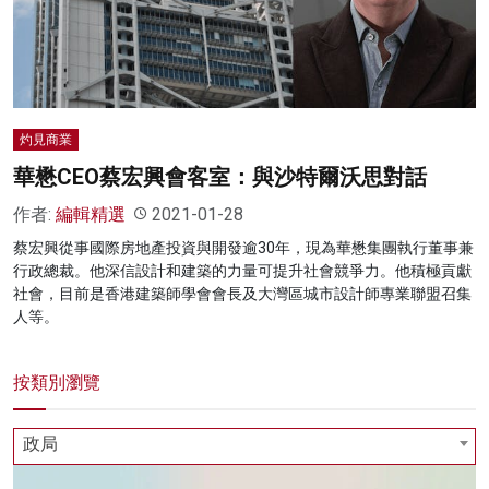
名家榜
灼見活動
關於我們
灼見商業
華懋CEO蔡宏興會客室：與沙特爾沃思對話
作者:
編輯精選
2021-01-28
蔡宏興從事國際房地產投資與開發逾30年，現為華懋集團執行董事兼
行政總裁。他深信設計和建築的力量可提升社會競爭力。他積極貢獻
社會，目前是香港建築師學會會長及大灣區城市設計師專業聯盟召集
人等。
按類別瀏覽
政局