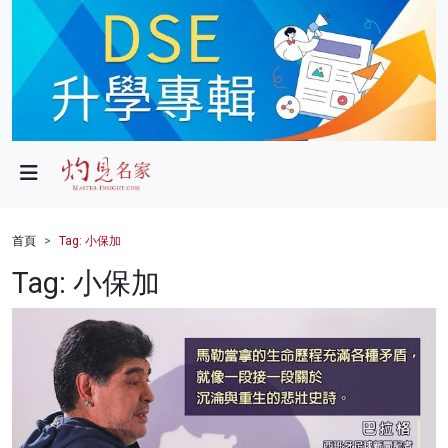
政局
教育
文化
財經
首頁
Tag: 小保加
生活
Tag: 小保加
健康
商業
科技
影片