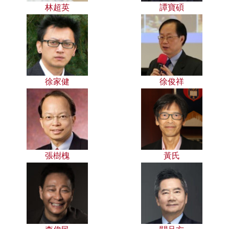
林超英
譚寶碩
徐家健
徐俊祥
張樹槐
黃氏