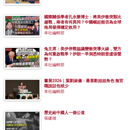
國際關係學者孔永樂博士：將美伊衝突類比
越戰，兩者有何異同？中國崛起能否為全球
格局發揮穩定效用？
本社編輯部
兔主席：美伊停戰協議變衝突導火線，雙方
為何重啟戰爭？伊朗一早洞悉特朗普虛張聲
勢？
本社編輯部
書展2026｜葉劉淑儀：最喜歡姐姐角色 無官
職說話包袱少
本社編輯部
歷史給中國人一個公道
張建雄