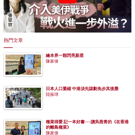
熱門文章
繪本界一顆閃亮新星
陳家偉
日本人口萎縮 中港須先謀劃免步其後塵
陸振球
種菜得愛 記一本好書──讀吳燕青的《在香港
的離島種菜》
陳家偉