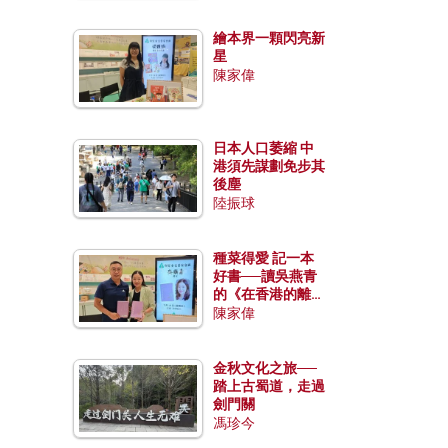
繪本界一顆閃亮新
星
陳家偉
日本人口萎縮 中
港須先謀劃免步其
後塵
陸振球
種菜得愛 記一本
好書──讀吳燕青
的《在香港的離島
種菜》
陳家偉
金秋文化之旅──
踏上古蜀道，走過
劍門關
馮珍今