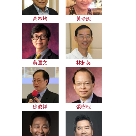
高希均
黃珍妮
蔣匡文
林超英
徐俊祥
張樹槐