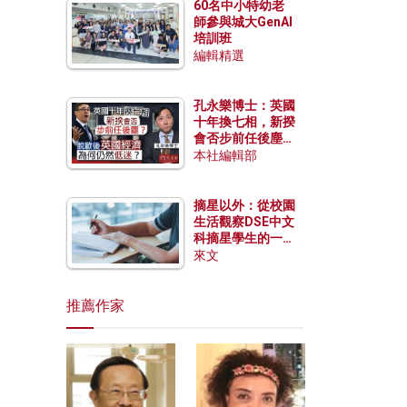
60名中小特幼老
師參與城大GenAI
培訓班
編輯精選
孔永樂博士：英國
十年換七相，新揆
會否步前任後塵？
脫歐後英國經濟為
本社編輯部
何仍然低迷？
摘星以外：從校園
生活觀察DSE中文
科摘星學生的一點
特質
來文
推薦作家