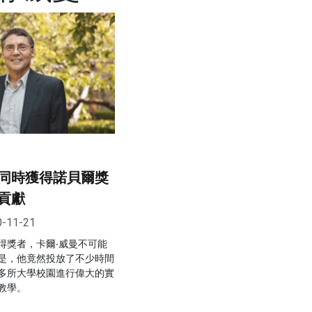
同時獲得諾貝爾獎
貢獻
0-11-21
得獎者，卡爾‧威曼不可能
是，他竟然投放了不少時間
多所大學校園進行偉大的實
教學。