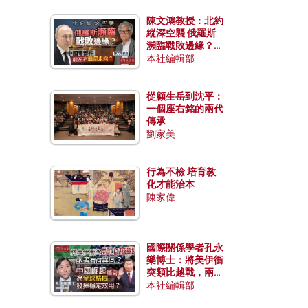
陳文鴻教授：北約
縱深空襲 俄羅斯
瀕臨戰敗邊緣？中
國零部件能左右戰
本社編輯部
局走向？
從顧生岳到沈平：
一個座右銘的兩代
傳承
劉家美
行為不檢 培育教
化才能治本
陳家偉
國際關係學者孔永
樂博士：將美伊衝
突類比越戰，兩者
有何異同？中國崛
本社編輯部
起能否為全球格局