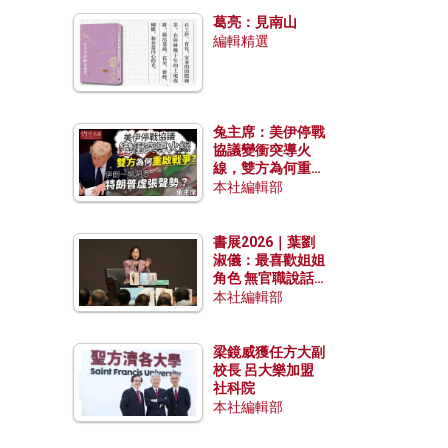
發揮穩定效用？
葛亮：見南山
編輯精選
兔主席：美伊停戰
協議變衝突導火
線，雙方為何重啟
戰爭？伊朗一早洞
本社編輯部
悉特朗普虛張聲
勢？
書展2026｜葉劉
淑儀：最喜歡姐姐
角色 無官職說話
包袱少
本社編輯部
梁鏡威獲任方大副
校長 呂大樂加盟
社科院
本社編輯部