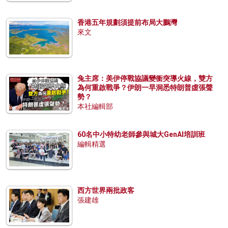
香港五年規劃須提前布局大鵬灣
來文
兔主席：美伊停戰協議變衝突導火線，雙方
為何重啟戰爭？伊朗一早洞悉特朗普虛張聲
勢？
本社編輯部
60名中小特幼老師參與城大GenAI培訓班
編輯精選
西方世界兩批政客
張建雄