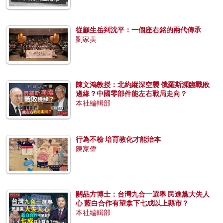
從顧生岳到沈平：一個座右銘的兩代傳承
劉家美
陳文鴻教授：北約縱深空襲 俄羅斯瀕臨戰敗
邊緣？中國零部件能左右戰局走向？
本社編輯部
行為不檢 培育教化才能治本
陳家偉
關品方博士：台灣九合一選舉 民進黨大失人
心 藍白合作有望拿下七成以上縣市？
本社編輯部