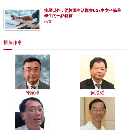
摘星以外：從校園生活觀察DSE中文科摘星
學生的一點特質
來文
推薦作家
陳家偉
何漢權