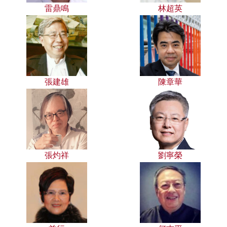
雷鼎鳴
林超英
張建雄
陳章華
張灼祥
劉寧榮