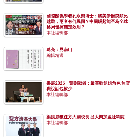
國際關係學者孔永樂博士：將美伊衝突類比
越戰，兩者有何異同？中國崛起能否為全球
格局發揮穩定效用？
本社編輯部
葛亮：見南山
編輯精選
書展2026｜葉劉淑儀：最喜歡姐姐角色 無官
職說話包袱少
本社編輯部
梁鏡威獲任方大副校長 呂大樂加盟社科院
本社編輯部