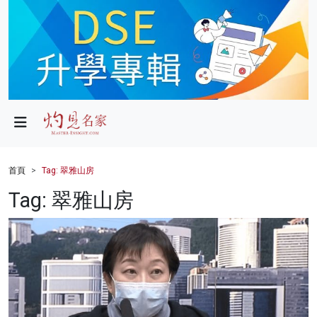
政局
教育
文化
財經
首頁
Tag: 翠雅山房
生活
Tag: 翠雅山房
健康
商業
科技
影片