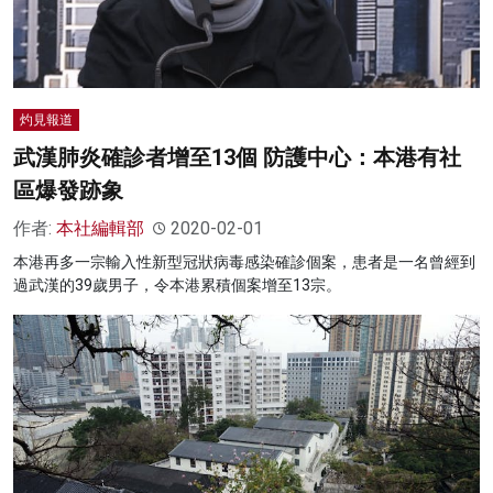
名家榜
灼見活動
關於我們
灼見報道
武漢肺炎確診者增至13個 防護中心：本港有社
區爆發跡象
作者:
本社編輯部
2020-02-01
本港再多一宗輸入性新型冠狀病毒感染確診個案，患者是一名曾經到
過武漢的39歲男子，令本港累積個案增至13宗。