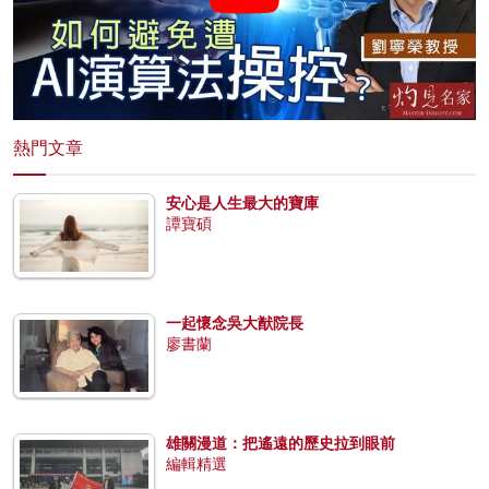
熱門文章
安心是人生最大的寶庫
譚寶碩
一起懷念吳大猷院長
廖書蘭
雄關漫道：把遙遠的歷史拉到眼前
編輯精選