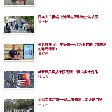
日本人口萎縮 中港須先謀劃免步其後塵
陸振球
種菜得愛 記一本好書──讀吳燕青的《在香港
的離島種菜》
陳家偉
AI發展美國搞小院高牆 中國推多邊合作
關品方
金秋文化之旅──踏上古蜀道，走過劍門關
馮珍今