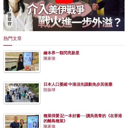
熱門文章
繪本界一顆閃亮新星
陳家偉
日本人口萎縮 中港須先謀劃免步其後塵
陸振球
種菜得愛 記一本好書──讀吳燕青的《在香港
的離島種菜》
陳家偉