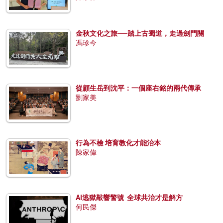
金秋文化之旅──踏上古蜀道，走過劍門關
馮珍今
從顧生岳到沈平：一個座右銘的兩代傳承
劉家美
行為不檢 培育教化才能治本
陳家偉
AI逃獄敲響警號 全球共治才是解方
何民傑