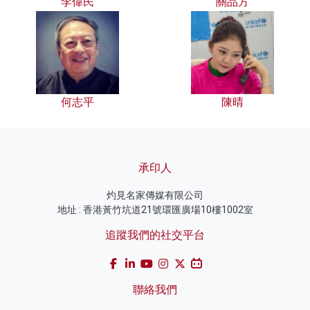
李偉民
關品方
何志平
陳晴
承印人
灼見名家傳媒有限公司
地址 : 香港黃竹坑道21號環匯廣場10樓1002室
追蹤我們的社交平台
聯絡我們