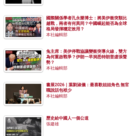
國際關係學者孔永樂博士：將美伊衝突類比
越戰，兩者有何異同？中國崛起能否為全球
格局發揮穩定效用？
本社編輯部
兔主席：美伊停戰協議變衝突導火線，雙方
為何重啟戰爭？伊朗一早洞悉特朗普虛張聲
勢？
本社編輯部
書展2026｜葉劉淑儀：最喜歡姐姐角色 無官
職說話包袱少
本社編輯部
歷史給中國人一個公道
張建雄