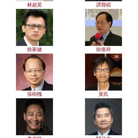
林超英
譚寶碩
徐家健
徐俊祥
張樹槐
黃氏