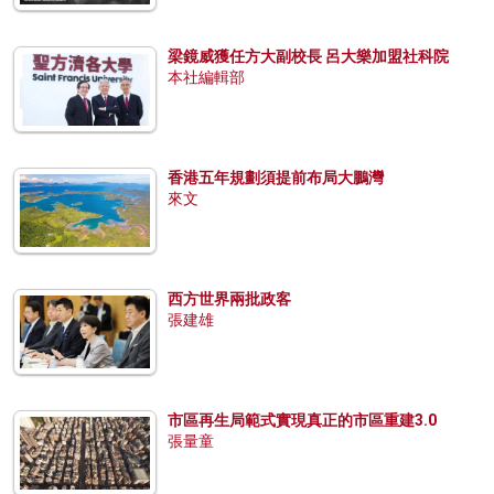
梁鏡威獲任方大副校長 呂大樂加盟社科院
本社編輯部
香港五年規劃須提前布局大鵬灣
來文
西方世界兩批政客
張建雄
市區再生局範式實現真正的市區重建3.0
張量童