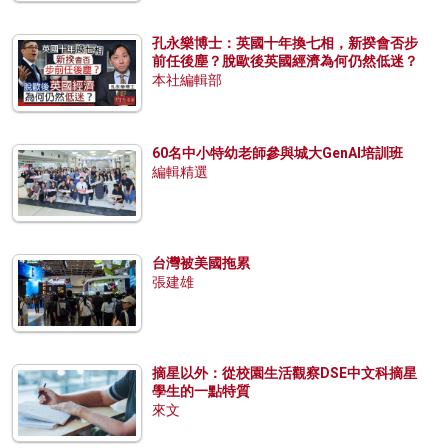
孔永樂博士：英國十年換七相，新揆會否步
前任後塵？脫歐後英國經濟為何仍然低迷？
本社編輯部
60名中小特幼老師參與城大GenAI培訓班
編輯精選
台灣被美國拖累
張建雄
摘星以外：從校園生活觀察DSE中文科摘星
學生的一點特質
來文