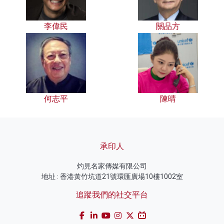
李偉民
關品方
何志平
陳晴
承印人
灼見名家傳媒有限公司
地址 : 香港黃竹坑道21號環匯廣場10樓1002室
追蹤我們的社交平台