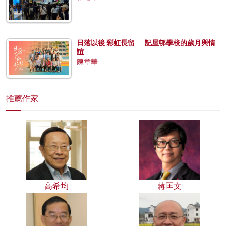
日落以後 彩虹長留──記屋邨學校的歲月與情
誼
陳章華
推薦作家
高希均
蔣匡文