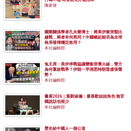
陳家偉
國際關係學者孔永樂博士：將美伊衝突類比
越戰，兩者有何異同？中國崛起能否為全球
格局發揮穩定效用？
本社編輯部
兔主席：美伊停戰協議變衝突導火線，雙方
為何重啟戰爭？伊朗一早洞悉特朗普虛張聲
勢？
本社編輯部
書展2026｜葉劉淑儀：最喜歡姐姐角色 無官
職說話包袱少
本社編輯部
歷史給中國人一個公道