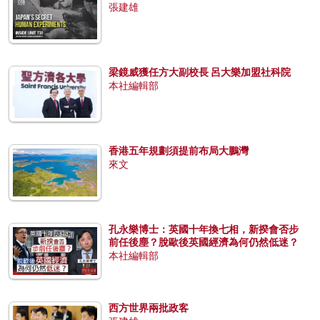
張建雄
梁鏡威獲任方大副校長 呂大樂加盟社科院
本社編輯部
香港五年規劃須提前布局大鵬灣
來文
孔永樂博士：英國十年換七相，新揆會否步
前任後塵？脫歐後英國經濟為何仍然低迷？
本社編輯部
西方世界兩批政客