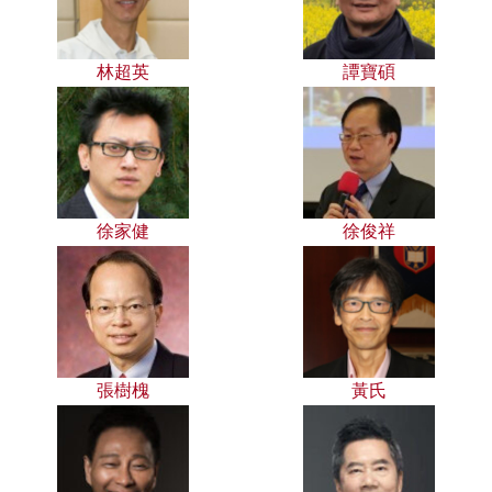
林超英
譚寶碩
徐家健
徐俊祥
張樹槐
黃氏