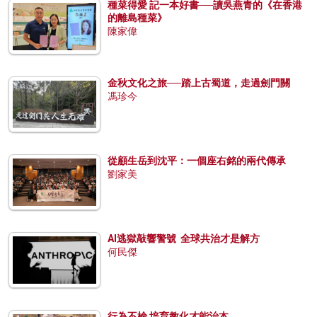
種菜得愛 記一本好書──讀吳燕青的《在香港
的離島種菜》
陳家偉
金秋文化之旅──踏上古蜀道，走過劍門關
馮珍今
從顧生岳到沈平：一個座右銘的兩代傳承
劉家美
AI逃獄敲響警號 全球共治才是解方
何民傑
行為不檢 培育教化才能治本