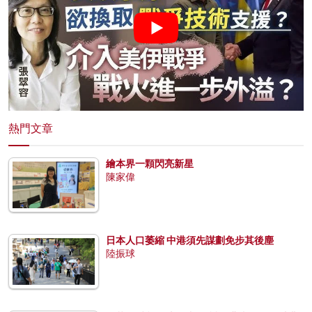
熱門文章
繪本界一顆閃亮新星
陳家偉
日本人口萎縮 中港須先謀劃免步其後塵
陸振球