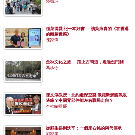
陸振球
種菜得愛 記一本好書──讀吳燕青的《在香港
的離島種菜》
陳家偉
金秋文化之旅──踏上古蜀道，走過劍門關
馮珍今
陳文鴻教授：北約縱深空襲 俄羅斯瀕臨戰敗
邊緣？中國零部件能左右戰局走向？
本社編輯部
從顧生岳到沈平：一個座右銘的兩代傳承
劉家美