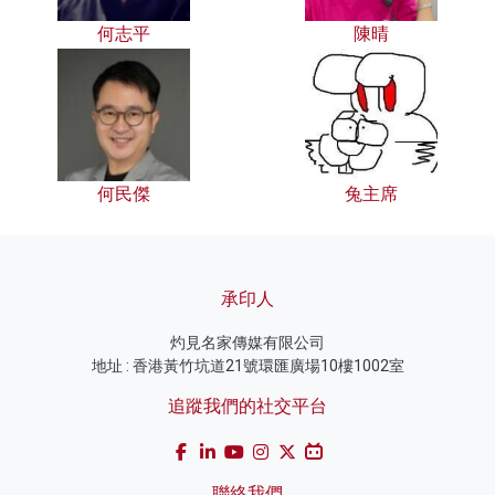
何志平
陳晴
何民傑
兔主席
承印人
灼見名家傳媒有限公司
地址 : 香港黃竹坑道21號環匯廣場10樓1002室
追蹤我們的社交平台
聯絡我們