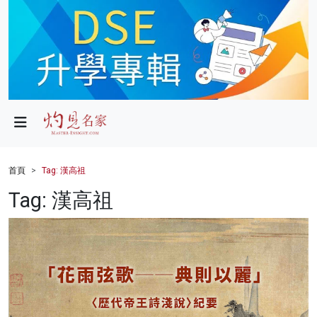
政局
教育
文化
財經
首頁
Tag: 漢高祖
生活
Tag: 漢高祖
健康
商業
科技
影片