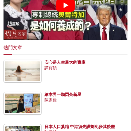
熱門文章
安心是人生最大的寶庫
譚寶碩
繪本界一顆閃亮新星
陳家偉
日本人口萎縮 中港須先謀劃免步其後塵