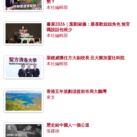
勢？
本社編輯部
書展2026｜葉劉淑儀：最喜歡姐姐角色 無官
職說話包袱少
本社編輯部
梁鏡威獲任方大副校長 呂大樂加盟社科院
本社編輯部
香港五年規劃須提前布局大鵬灣
來文
歷史給中國人一個公道
張建雄