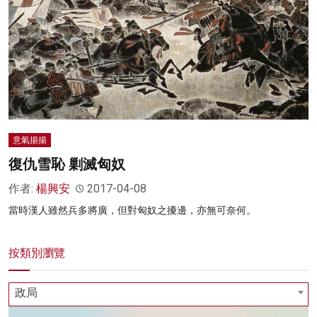
意氣揚揚
復仇雪恥 剿滅匈奴
作者:
楊興安
2017-04-08
當時漢人雖然兵多將廣，但對匈奴之擾邊，亦無可奈何。
按類別瀏覽
政局