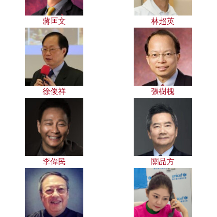
蔣匡文
林超英
徐俊祥
張樹槐
李偉民
關品方