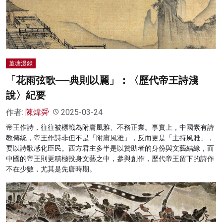
名家榜
灼見活動
關於我們
堇塘漫錄
「花雨弦歌──典則以麗」：〈歷代帝王詩淺
說〉紀要
作者:
陳煒舜
2025-03-24
帝王作詩，往往被標籤為附庸風雅、不務正業。事實上，中國素有詩
教傳統，帝王作詩非但不是「附庸風雅」，反而更是「主持風雅」，
要以詩歌感化臣民。西方君主多半是以贊助者的身份與文藝結緣，而
中國的帝王則更積極投身文藝之中，參與創作，歷代帝王留下的詩作
不在少數，尤其是先唐時期。