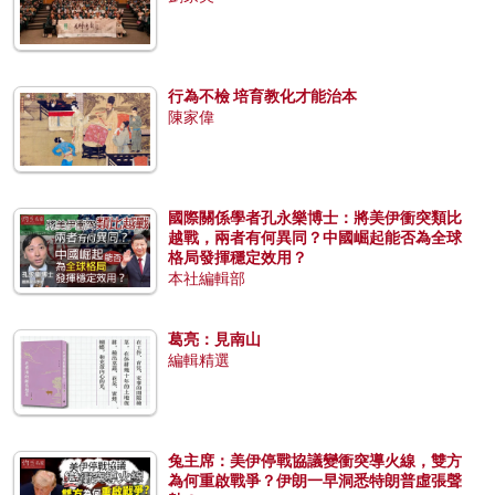
行為不檢 培育教化才能治本
陳家偉
國際關係學者孔永樂博士：將美伊衝突類比
越戰，兩者有何異同？中國崛起能否為全球
格局發揮穩定效用？
本社編輯部
葛亮：見南山
編輯精選
兔主席：美伊停戰協議變衝突導火線，雙方
為何重啟戰爭？伊朗一早洞悉特朗普虛張聲