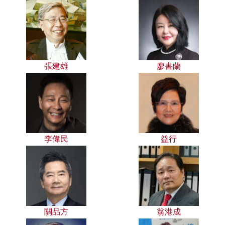
張建雄
廖書蘭
李偉民
益行
關品方
翁港成