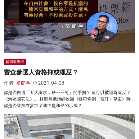
褚簡寧專欄
審查參選人資格抑或獵巫？
作者:
褚簡寧
2021-04-08
你是否做過「五大訴求，缺一不可」的手勢？ 這可以被認為違反了
《港區國安法》。 林鄭月娥拒絕收回《逃犯條例（修訂）草案》時，
你是否穿黑衣參加了哪怕是和平的示威？