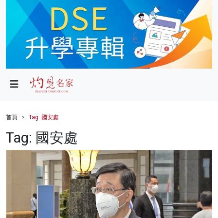
政局
教育
文化
財經
首頁
Tag: 國安處
生活
Tag: 國安處
健康
商業
科技
影片