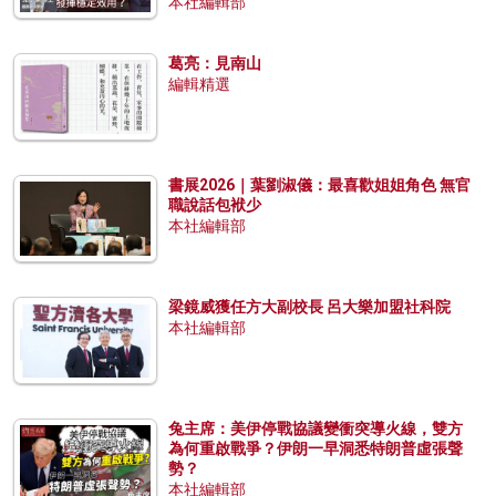
本社編輯部
葛亮：見南山
編輯精選
書展2026｜葉劉淑儀：最喜歡姐姐角色 無官
職說話包袱少
本社編輯部
梁鏡威獲任方大副校長 呂大樂加盟社科院
本社編輯部
兔主席：美伊停戰協議變衝突導火線，雙方
為何重啟戰爭？伊朗一早洞悉特朗普虛張聲
勢？
本社編輯部