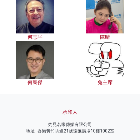
何志平
陳晴
何民傑
兔主席
承印人
灼見名家傳媒有限公司
地址 : 香港黃竹坑道21號環匯廣場10樓1002室