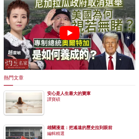
熱門文章
安心是人生最大的寶庫
譚寶碩
雄關漫道：把遙遠的歷史拉到眼前
編輯精選