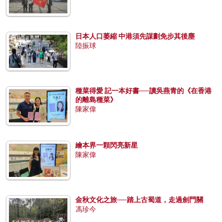
日本人口萎縮 中港須先謀劃免步其後塵
陸振球
種菜得愛 記一本好書──讀吳燕青的《在香港
的離島種菜》
陳家偉
繪本界一顆閃亮新星
陳家偉
金秋文化之旅──踏上古蜀道，走過劍門關
馮珍今