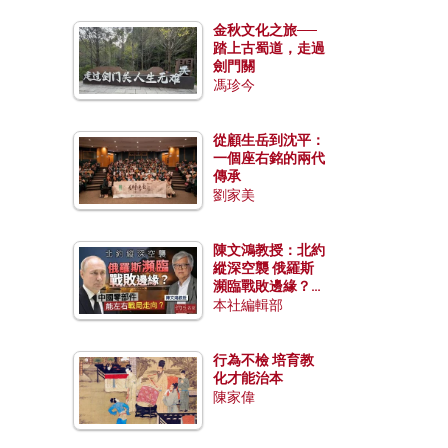
金秋文化之旅──
踏上古蜀道，走過
劍門關
馮珍今
從顧生岳到沈平：
一個座右銘的兩代
傳承
劉家美
陳文鴻教授：北約
縱深空襲 俄羅斯
瀕臨戰敗邊緣？中
國零部件能左右戰
本社編輯部
局走向？
行為不檢 培育教
化才能治本
陳家偉