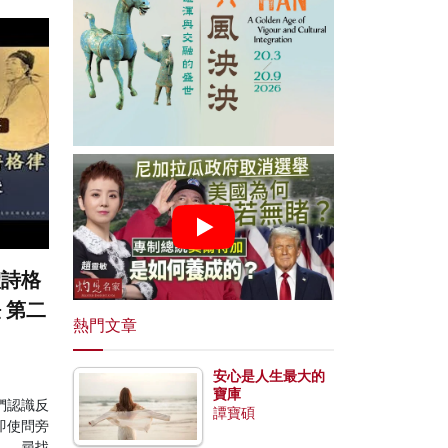
體詩格
 第二
熱門文章
安心是人生最大的
寶庫
們認識反
譚寶碩
即使問旁
》，尋找