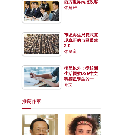
西方世界兩批政客
張建雄
市區再生局範式實
現真正的市區重建
3.0
張量童
摘星以外：從校園
生活觀察DSE中文
科摘星學生的一點
特質
來文
推薦作家