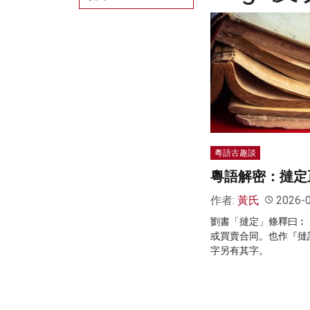
粵語古趣談
粵語解密：撻定
作者:
黃氏
2026-
劉書「撻定」條釋曰︰
或買賣合同。也作『撻
字另有其字。