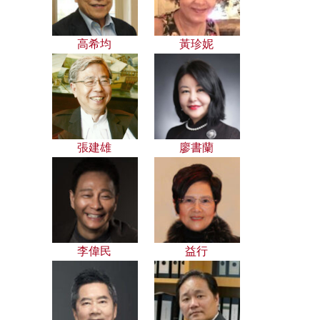
高希均
黃珍妮
張建雄
廖書蘭
李偉民
益行