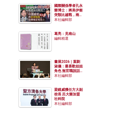
國際關係學者孔永
樂博士：將美伊衝
突類比越戰，兩者
有何異同？中國崛
本社編輯部
起能否為全球格局
發揮穩定效用？
葛亮：見南山
編輯精選
書展2026｜葉劉
淑儀：最喜歡姐姐
角色 無官職說話
包袱少
本社編輯部
梁鏡威獲任方大副
校長 呂大樂加盟
社科院
本社編輯部