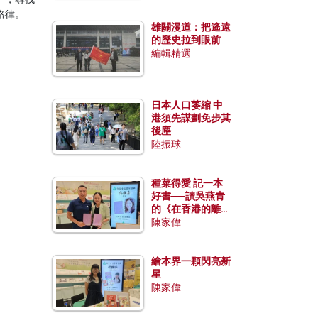
格律。
雄關漫道：把遙遠
的歷史拉到眼前
編輯精選
日本人口萎縮 中
港須先謀劃免步其
後塵
陸振球
種菜得愛 記一本
好書──讀吳燕青
的《在香港的離島
種菜》
陳家偉
繪本界一顆閃亮新
星
陳家偉