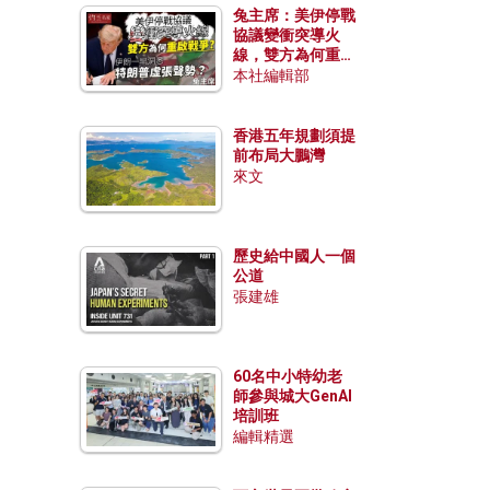
兔主席：美伊停戰
協議變衝突導火
線，雙方為何重啟
戰爭？伊朗一早洞
本社編輯部
悉特朗普虛張聲
勢？
香港五年規劃須提
前布局大鵬灣
來文
歷史給中國人一個
公道
張建雄
60名中小特幼老
師參與城大GenAI
培訓班
編輯精選