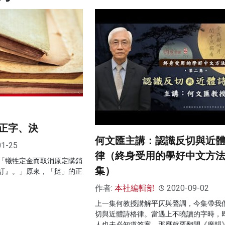
正字、決
何文匯主講：認識反切與近
01-25
律（終身受用的學好中文方法
「犧牲定金而取消原定購銷
集）
訂』。」原來，「撻」的正
作者:
本社編輯部
2020-09-02
上一集何教授講解平仄與聲調，今集帶我
切與近體詩格律。當遇上不曉讀的字時，
人也未必知道答案，那麼就要翻開《廣韻