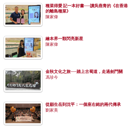
種菜得愛 記一本好書──讀吳燕青的《在香港
的離島種菜》
陳家偉
繪本界一顆閃亮新星
陳家偉
金秋文化之旅──踏上古蜀道，走過劍門關
馮珍今
從顧生岳到沈平：一個座右銘的兩代傳承
劉家美