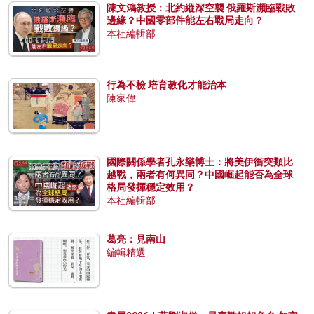
陳文鴻教授：北約縱深空襲 俄羅斯瀕臨戰敗
邊緣？中國零部件能左右戰局走向？
本社編輯部
行為不檢 培育教化才能治本
陳家偉
國際關係學者孔永樂博士：將美伊衝突類比
越戰，兩者有何異同？中國崛起能否為全球
格局發揮穩定效用？
本社編輯部
葛亮：見南山
編輯精選