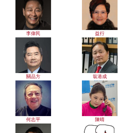
李偉民
益行
關品方
翁港成
何志平
陳晴