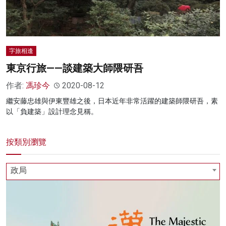
名家榜
灼見活動
字旅相逢
關於我們
東京行旅——談建築大師隈研吾
作者:
馮珍今
2020-08-12
繼安藤忠雄與伊東豐雄之後，日本近年非常活躍的建築師隈研吾，素
以「負建築」設計理念見稱。
按類別瀏覽
政局