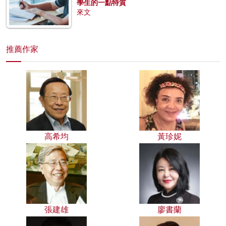
學生的一點特質
來文
推薦作家
高希均
黃珍妮
張建雄
廖書蘭