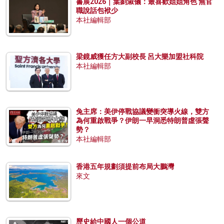
書展2026｜葉劉淑儀：最喜歡姐姐角色 無官
職說話包袱少
本社編輯部
梁鏡威獲任方大副校長 呂大樂加盟社科院
本社編輯部
兔主席：美伊停戰協議變衝突導火線，雙方
為何重啟戰爭？伊朗一早洞悉特朗普虛張聲
勢？
本社編輯部
香港五年規劃須提前布局大鵬灣
來文
歷史給中國人一個公道