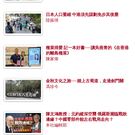
日本人口萎縮 中港須先謀劃免步其後塵
陸振球
種菜得愛 記一本好書──讀吳燕青的《在香港
的離島種菜》
陳家偉
金秋文化之旅──踏上古蜀道，走過劍門關
馮珍今
陳文鴻教授：北約縱深空襲 俄羅斯瀕臨戰敗
邊緣？中國零部件能左右戰局走向？
本社編輯部