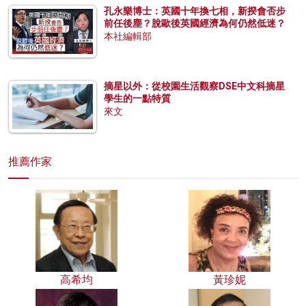
孔永樂博士：英國十年換七相，新揆會否步
前任後塵？脫歐後英國經濟為何仍然低迷？
本社編輯部
摘星以外：從校園生活觀察DSE中文科摘星
學生的一點特質
來文
推薦作家
高希均
黃珍妮