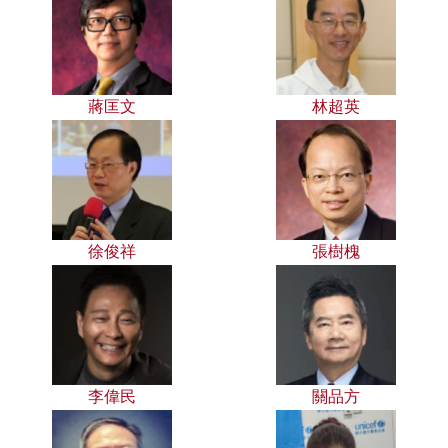
蔣匡文
林超英
徐俊祥
張樹槐
李偉民
關品方