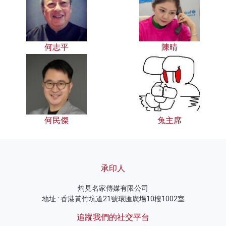
何志平
陳晴
何民傑
兔主席
承印人
灼見名家傳媒有限公司
地址 : 香港黃竹坑道21號環匯廣場10樓1002室
追蹤我們的社交平台