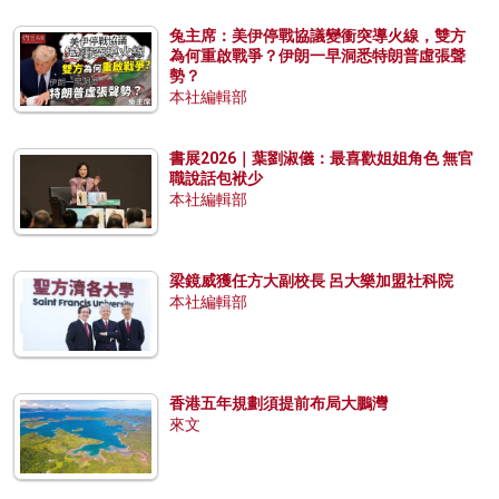
兔主席：美伊停戰協議變衝突導火線，雙方
為何重啟戰爭？伊朗一早洞悉特朗普虛張聲
勢？
本社編輯部
書展2026｜葉劉淑儀：最喜歡姐姐角色 無官
職說話包袱少
本社編輯部
梁鏡威獲任方大副校長 呂大樂加盟社科院
本社編輯部
香港五年規劃須提前布局大鵬灣
來文