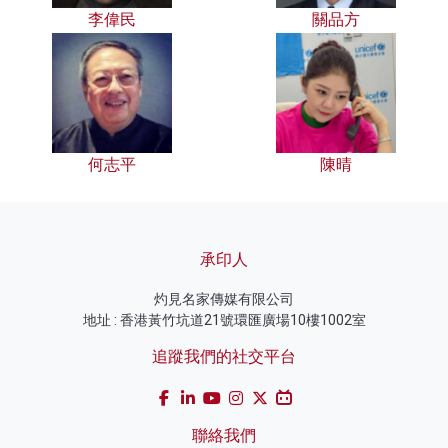
李偉民
關品方
何志平
陳晴
承印人
灼見名家傳媒有限公司
地址 : 香港黃竹坑道21號環匯廣場10樓1002室
追蹤我們的社交平台
聯絡我們