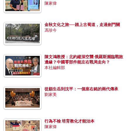
陳家偉
金秋文化之旅──踏上古蜀道，走過劍門關
馮珍今
陳文鴻教授：北約縱深空襲 俄羅斯瀕臨戰敗
邊緣？中國零部件能左右戰局走向？
本社編輯部
從顧生岳到沈平：一個座右銘的兩代傳承
劉家美
行為不檢 培育教化才能治本
陳家偉