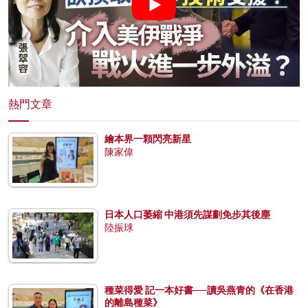
熱門文章
繪本界一顆閃亮新星
陳家偉
日本人口萎縮 中港須先謀劃免步其後塵
陸振球
種菜得愛 記一本好書──讀吳燕青的《在香港
的離島種菜》