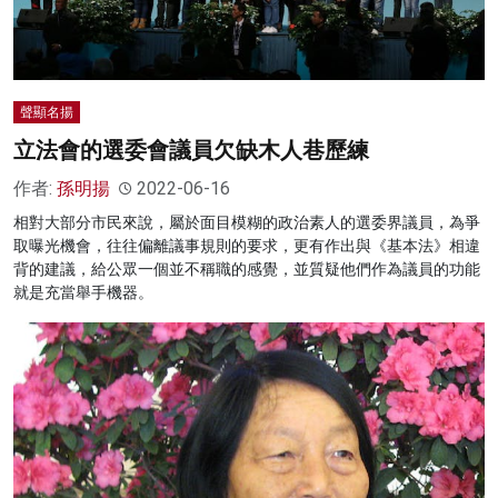
名家榜
灼見活動
聲顯名揚
關於我們
立法會的選委會議員欠缺木人巷歷練
作者:
孫明揚
2022-06-16
相對大部分市民來說，屬於面目模糊的政治素人的選委界議員，為爭
取曝光機會，往往偏離議事規則的要求，更有作出與《基本法》相違
背的建議，給公眾一個並不稱職的感覺，並質疑他們作為議員的功能
就是充當舉手機器。