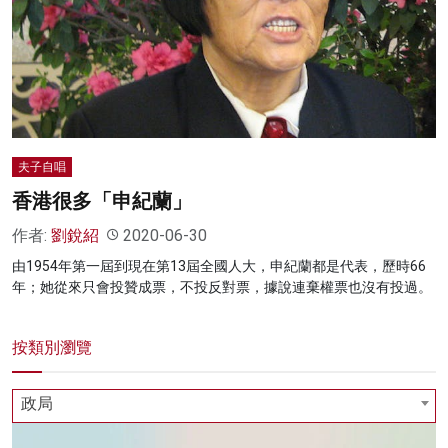
夫子自唱
香港很多「申紀蘭」
作者:
劉銳紹
2020-06-30
由1954年第一屆到現在第13屆全國人大，申紀蘭都是代表，歷時66
年；她從來只會投贊成票，不投反對票，據說連棄權票也沒有投過。
按類別瀏覽
政局