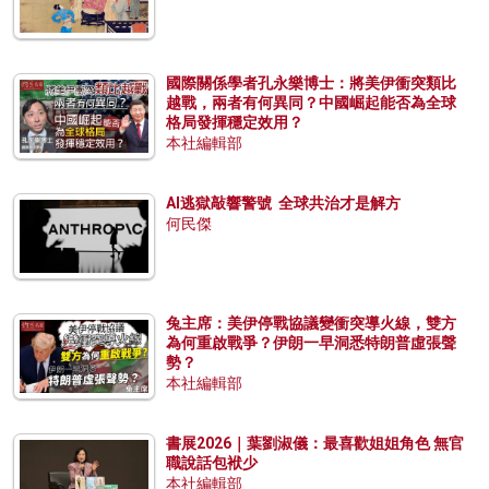
國際關係學者孔永樂博士：將美伊衝突類比
越戰，兩者有何異同？中國崛起能否為全球
格局發揮穩定效用？
本社編輯部
AI逃獄敲響警號 全球共治才是解方
何民傑
兔主席：美伊停戰協議變衝突導火線，雙方
為何重啟戰爭？伊朗一早洞悉特朗普虛張聲
勢？
本社編輯部
書展2026｜葉劉淑儀：最喜歡姐姐角色 無官
職說話包袱少
本社編輯部