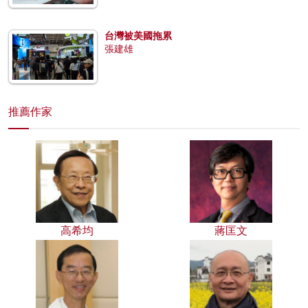
台灣被美國拖累
張建雄
推薦作家
高希均
蔣匡文