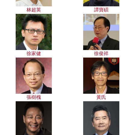
林超英
譚寶碩
徐家健
徐俊祥
張樹槐
黃氏