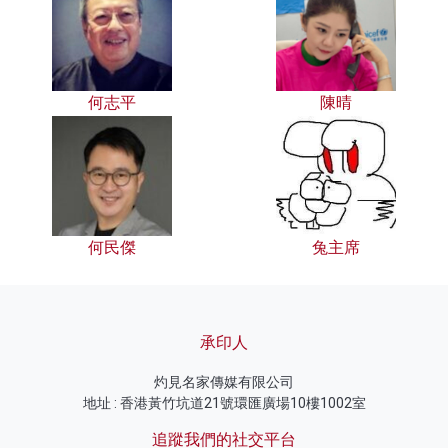
何志平
陳晴
何民傑
兔主席
承印人
灼見名家傳媒有限公司
地址 : 香港黃竹坑道21號環匯廣場10樓1002室
追蹤我們的社交平台