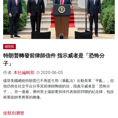
名家榜
灼見活動
關於我們
國際觀
特朗普轉發前律師信件 指示威者是「恐怖分
子」
作者:
本社編輯部
2020-06-05
儘管美國總統特朗普已不再提引用《暴亂法》出動美軍「平亂」，但
他仍然在社交平台分享其前律師陶德的信，指責示威者是「恐怖分
子」。另一邊廂，弗州里士滿卻要拆掉代表南部邦聯的紀念碑，包括
南軍統帥李將軍的雕像。
按類別瀏覽