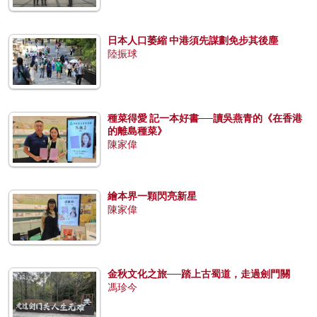
日本人口萎縮 中港須先謀劃免步其後塵
陸振球
種菜得愛 記一本好書──讀吳燕青的《在香港
的離島種菜》
陳家偉
繪本界一顆閃亮新星
陳家偉
金秋文化之旅──踏上古蜀道，走過劍門關
馮珍今