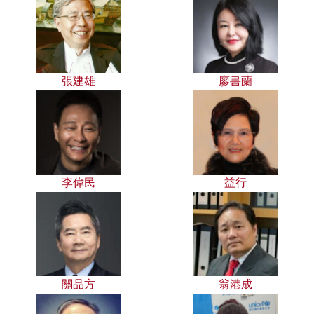
張建雄
廖書蘭
李偉民
益行
關品方
翁港成