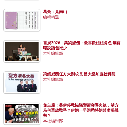
葛亮：見南山
編輯精選
書展2026｜葉劉淑儀：最喜歡姐姐角色 無官
職說話包袱少
本社編輯部
梁鏡威獲任方大副校長 呂大樂加盟社科院
本社編輯部
兔主席：美伊停戰協議變衝突導火線，雙方
為何重啟戰爭？伊朗一早洞悉特朗普虛張聲
勢？
本社編輯部