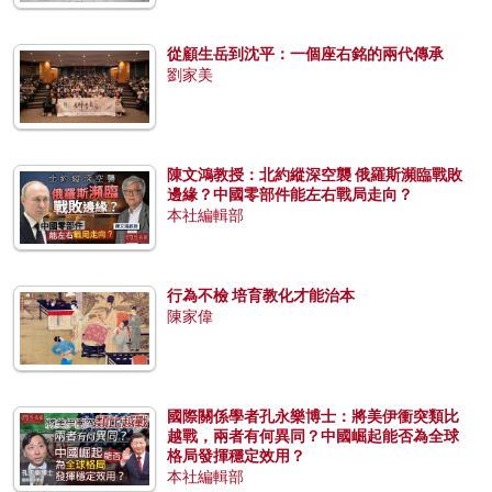
從顧生岳到沈平：一個座右銘的兩代傳承
劉家美
陳文鴻教授：北約縱深空襲 俄羅斯瀕臨戰敗
邊緣？中國零部件能左右戰局走向？
本社編輯部
行為不檢 培育教化才能治本
陳家偉
國際關係學者孔永樂博士：將美伊衝突類比
越戰，兩者有何異同？中國崛起能否為全球
格局發揮穩定效用？
本社編輯部