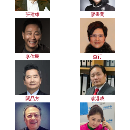
張建雄
廖書蘭
李偉民
益行
關品方
翁港成