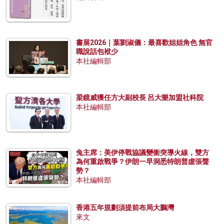
書展2026｜葉劉淑儀：最喜歡姐姐角色 無官
職說話包袱少
本社編輯部
梁鏡威獲任方大副校長 呂大樂加盟社科院
本社編輯部
兔主席：美伊停戰協議變衝突導火線，雙方
為何重啟戰爭？伊朗一早洞悉特朗普虛張聲
勢？
本社編輯部
香港五年規劃須提前布局大鵬灣
來文