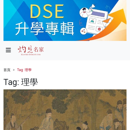
政局
教育
文化
財經
首頁
Tag: 理學
生活
Tag: 理學
健康
商業
科技
影片