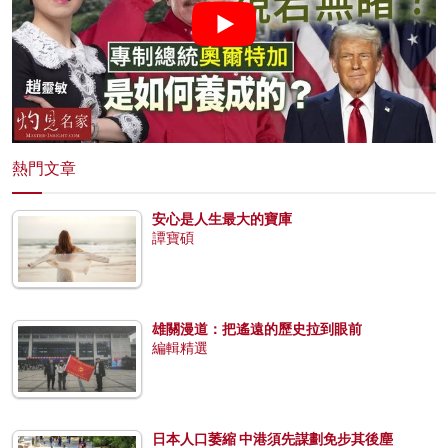
熱門文章
安心是人生最大的寶庫
譚寶碩
雄關漫道：把遙遠的歷史拉到眼前
編輯精選
日本人口萎縮 中港須先謀劃免步其後塵