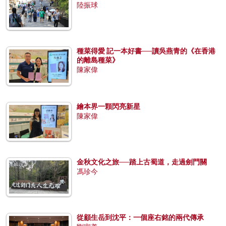
陸振球
種菜得愛 記一本好書──讀吳燕青的《在香港
的離島種菜》
陳家偉
繪本界一顆閃亮新星
陳家偉
金秋文化之旅──踏上古蜀道，走過劍門關
馮珍今
從顧生岳到沈平：一個座右銘的兩代傳承