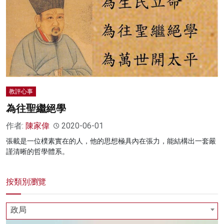
教評心事
為往聖繼絕學
作者:
陳家偉
2020-06-01
張載是一位樸素實在的人，他的思想極具內在張力，能結構出一套嚴
謹清晰的哲學體系。
按類別瀏覽
政局