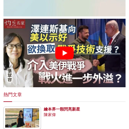
熱門文章
繪本界一顆閃亮新星
陳家偉