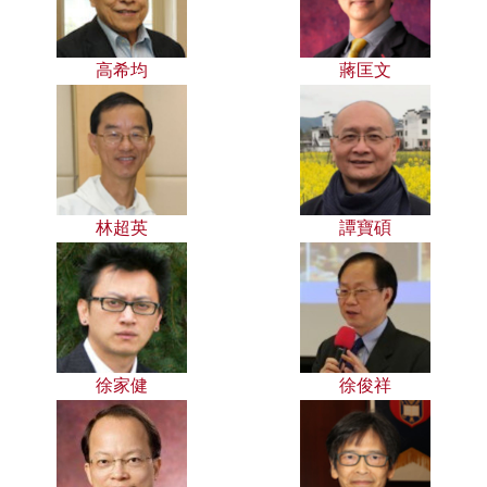
高希均
蔣匡文
林超英
譚寶碩
徐家健
徐俊祥