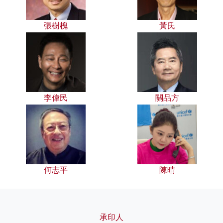
張樹槐
黃氏
李偉民
關品方
何志平
陳晴
承印人