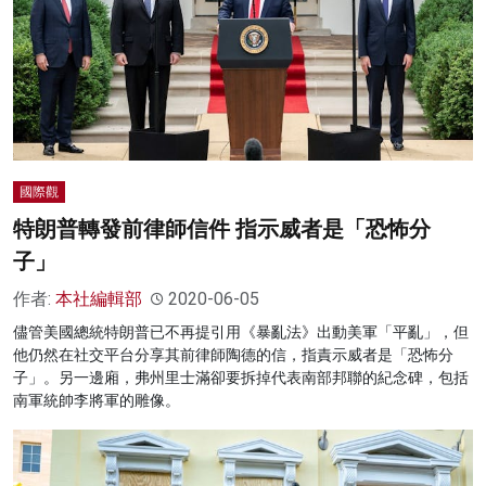
名家榜
灼見活動
關於我們
國際觀
特朗普轉發前律師信件 指示威者是「恐怖分
子」
作者:
本社編輯部
2020-06-05
儘管美國總統特朗普已不再提引用《暴亂法》出動美軍「平亂」，但
他仍然在社交平台分享其前律師陶德的信，指責示威者是「恐怖分
子」。另一邊廂，弗州里士滿卻要拆掉代表南部邦聯的紀念碑，包括
南軍統帥李將軍的雕像。