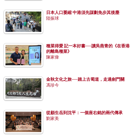
日本人口萎縮 中港須先謀劃免步其後塵
陸振球
種菜得愛 記一本好書──讀吳燕青的《在香港
的離島種菜》
陳家偉
金秋文化之旅──踏上古蜀道，走過劍門關
馮珍今
從顧生岳到沈平：一個座右銘的兩代傳承
劉家美