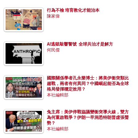
行為不檢 培育教化才能治本
陳家偉
AI逃獄敲響警號 全球共治才是解方
何民傑
國際關係學者孔永樂博士：將美伊衝突類比
越戰，兩者有何異同？中國崛起能否為全球
格局發揮穩定效用？
本社編輯部
兔主席：美伊停戰協議變衝突導火線，雙方
為何重啟戰爭？伊朗一早洞悉特朗普虛張聲
勢？
本社編輯部