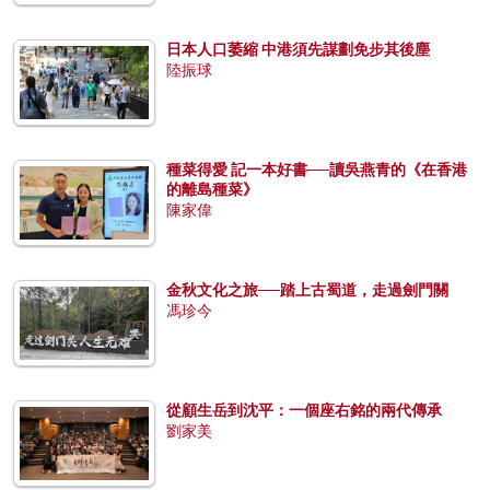
日本人口萎縮 中港須先謀劃免步其後塵
陸振球
種菜得愛 記一本好書──讀吳燕青的《在香港
的離島種菜》
陳家偉
金秋文化之旅──踏上古蜀道，走過劍門關
馮珍今
從顧生岳到沈平：一個座右銘的兩代傳承
劉家美