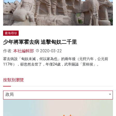
名家榜
灼見活動
關於我們
書海尋珍
少年將軍霍去病 追擊匈奴二千里
作者:
本社編輯部
2020-03-22
霍去病說「匈奴未滅，何以家為也」的兩年後（元狩六年，公元前
117年），卻忽然去世了，年僅24歲，武帝賜謚「景桓侯」。
按類別瀏覽
政局