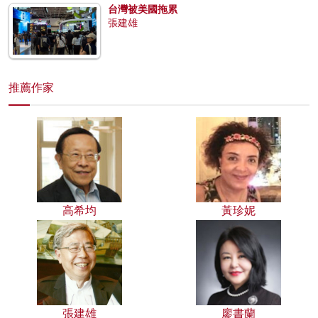
台灣被美國拖累
張建雄
推薦作家
高希均
黃珍妮
張建雄
廖書蘭