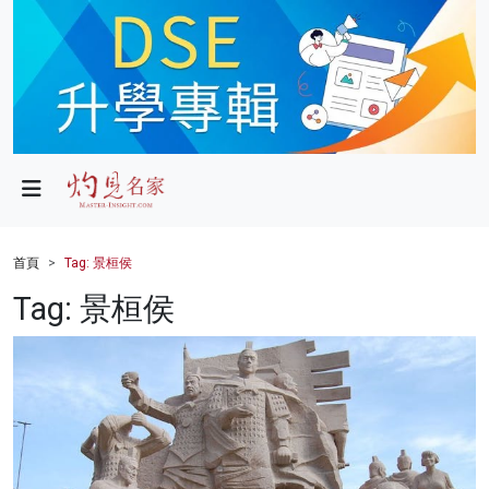
政局
教育
文化
財經
首頁
Tag: 景桓侯
生活
Tag: 景桓侯
健康
商業
科技
影片