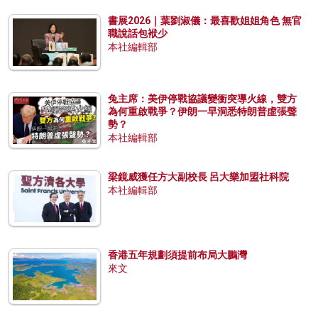
書展2026｜葉劉淑儀：最喜歡姐姐角色 無官
職說話包袱少
本社編輯部
兔主席：美伊停戰協議變衝突導火線，雙方
為何重啟戰爭？伊朗一早洞悉特朗普虛張聲
勢？
本社編輯部
梁鏡威獲任方大副校長 呂大樂加盟社科院
本社編輯部
香港五年規劃須提前布局大鵬灣
來文