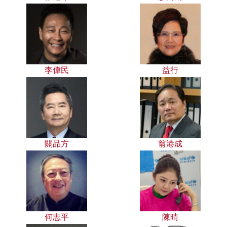
李偉民
益行
關品方
翁港成
何志平
陳晴