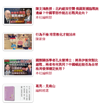
陳文鴻教授：北約縱深空襲 俄羅斯瀕臨戰敗
邊緣？中國零部件能左右戰局走向？
本社編輯部
行為不檢 培育教化才能治本
陳家偉
國際關係學者孔永樂博士：將美伊衝突類比
越戰，兩者有何異同？中國崛起能否為全球
格局發揮穩定效用？
本社編輯部
葛亮：見南山
編輯精選