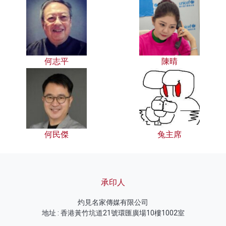
何志平
陳晴
何民傑
兔主席
承印人
灼見名家傳媒有限公司
地址 : 香港黃竹坑道21號環匯廣場10樓1002室