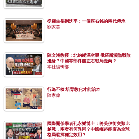
從顧生岳到沈平：一個座右銘的兩代傳承
劉家美
陳文鴻教授：北約縱深空襲 俄羅斯瀕臨戰敗
邊緣？中國零部件能左右戰局走向？
本社編輯部
行為不檢 培育教化才能治本
陳家偉
國際關係學者孔永樂博士：將美伊衝突類比
越戰，兩者有何異同？中國崛起能否為全球
格局發揮穩定效用？