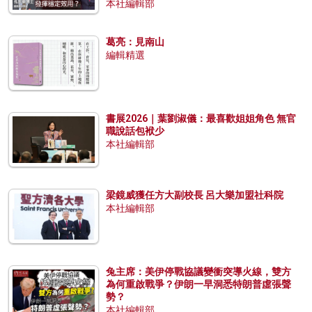
本社編輯部
葛亮：見南山
編輯精選
書展2026｜葉劉淑儀：最喜歡姐姐角色 無官
職說話包袱少
本社編輯部
梁鏡威獲任方大副校長 呂大樂加盟社科院
本社編輯部
兔主席：美伊停戰協議變衝突導火線，雙方
為何重啟戰爭？伊朗一早洞悉特朗普虛張聲
勢？
本社編輯部