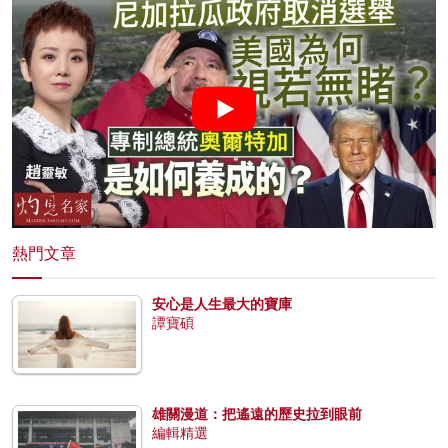
熱門文章
安心是人生最大的寶庫
譚寶碩
雄關漫道：把遙遠的歷史拉到眼前
編輯精選