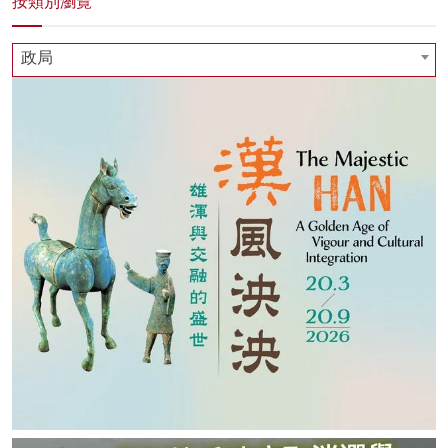
按類別瀏覽
政局