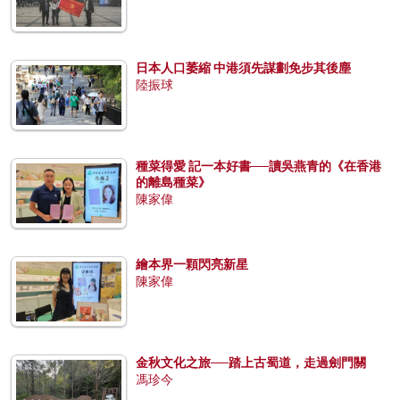
日本人口萎縮 中港須先謀劃免步其後塵
陸振球
種菜得愛 記一本好書──讀吳燕青的《在香港
的離島種菜》
陳家偉
繪本界一顆閃亮新星
陳家偉
金秋文化之旅──踏上古蜀道，走過劍門關
馮珍今