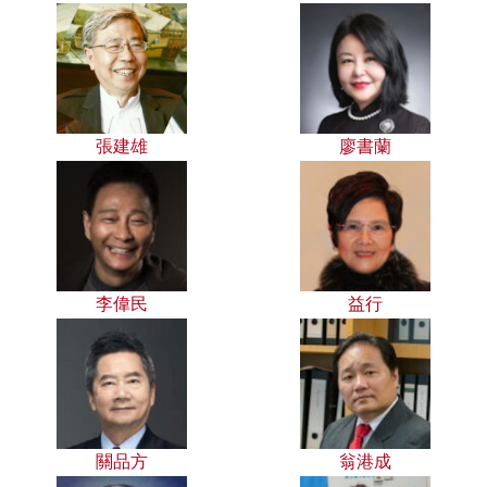
張建雄
廖書蘭
李偉民
益行
關品方
翁港成