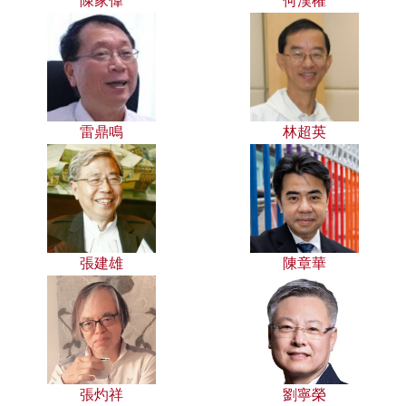
陳家偉
何漢權
雷鼎鳴
林超英
張建雄
陳章華
張灼祥
劉寧榮