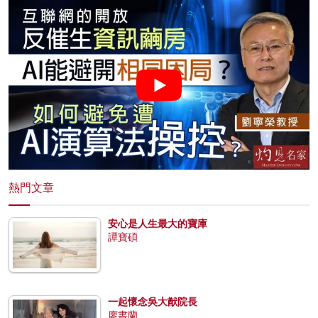
熱門文章
安心是人生最大的寶庫
譚寶碩
一起懷念吳大猷院長
廖書蘭