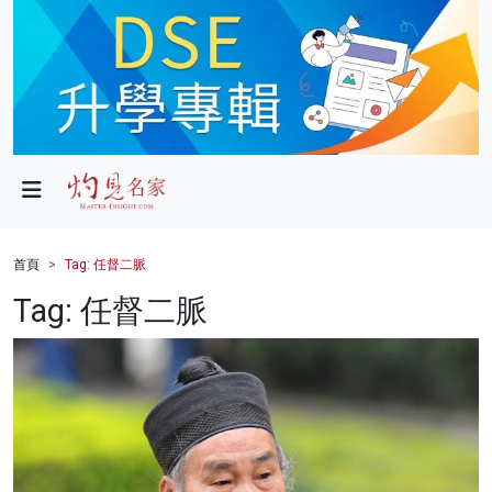
政局
教育
文化
財經
首頁
Tag: 任督二脈
生活
Tag: 任督二脈
健康
商業
科技
影片