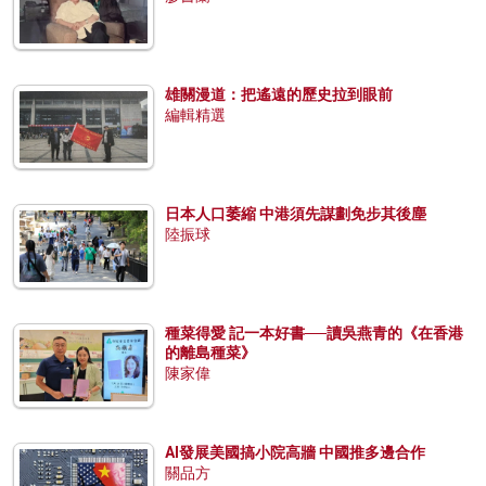
雄關漫道：把遙遠的歷史拉到眼前
編輯精選
日本人口萎縮 中港須先謀劃免步其後塵
陸振球
種菜得愛 記一本好書──讀吳燕青的《在香港
的離島種菜》
陳家偉
AI發展美國搞小院高牆 中國推多邊合作
關品方