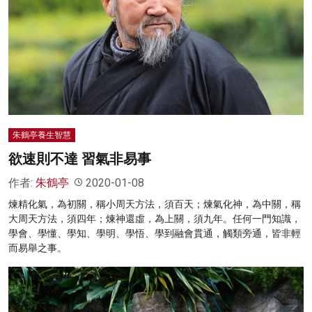
名家榜
灼見活動
關於我們
朱鶴亭養生智慧
欲速則不達 習氣非易事
作者:
朱鶴亭
2020-01-08
煉精化氣，為初關，稱小周天方法，須百天；煉氣化神，為中關，稱
大周天方法，須四年；煉神還虛，為上關，須九年。任何一門知識，
學會、學懂、學知、學明、學悟、學到融會貫通，觸類旁通，皆非輕
而易舉之事。