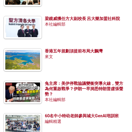
梁鏡威獲任方大副校長 呂大樂加盟社科院
本社編輯部
香港五年規劃須提前布局大鵬灣
來文
兔主席：美伊停戰協議變衝突導火線，雙方
為何重啟戰爭？伊朗一早洞悉特朗普虛張聲
勢？
本社編輯部
60名中小特幼老師參與城大GenAI培訓班
編輯精選