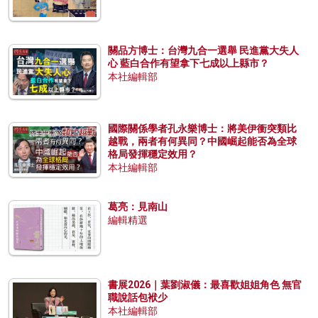
關品方博士：台灣九合一選舉 民進黨大失人
心 藍白合作有望拿下七成以上縣市？
本社編輯部
國際關係學者孔永樂博士：將美伊衝突類比
越戰，兩者有何異同？中國崛起能否為全球
格局發揮穩定效用？
本社編輯部
葛亮：見南山
編輯精選
書展2026｜葉劉淑儀：最喜歡姐姐角色 無官
職說話包袱少
本社編輯部