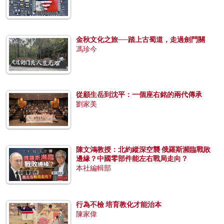
金秋文化之旅──踏上古蜀道，走過劍門關
馮珍今
從顧生岳到沈平：一個座右銘的兩代傳承
劉家美
陳文鴻教授：北約縱深空襲 俄羅斯瀕臨戰敗
邊緣？中國零部件能左右戰局走向？
本社編輯部
行為不檢 培育教化才能治本
陳家偉