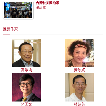
台灣被美國拖累
張建雄
推薦作家
高希均
黃珍妮
蔣匡文
林超英