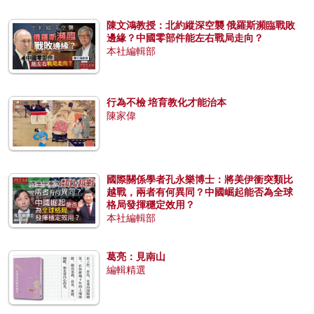
陳文鴻教授：北約縱深空襲 俄羅斯瀕臨戰敗
邊緣？中國零部件能左右戰局走向？
本社編輯部
行為不檢 培育教化才能治本
陳家偉
國際關係學者孔永樂博士：將美伊衝突類比
越戰，兩者有何異同？中國崛起能否為全球
格局發揮穩定效用？
本社編輯部
葛亮：見南山
編輯精選