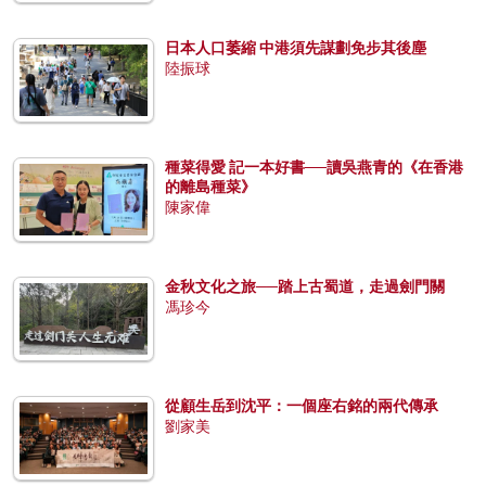
日本人口萎縮 中港須先謀劃免步其後塵
陸振球
種菜得愛 記一本好書──讀吳燕青的《在香港
的離島種菜》
陳家偉
金秋文化之旅──踏上古蜀道，走過劍門關
馮珍今
從顧生岳到沈平：一個座右銘的兩代傳承
劉家美