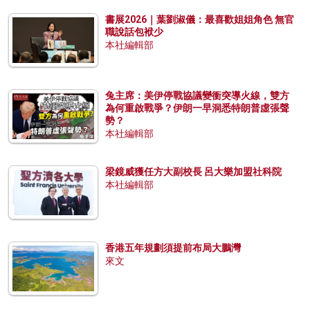
書展2026｜葉劉淑儀：最喜歡姐姐角色 無官
職說話包袱少
本社編輯部
兔主席：美伊停戰協議變衝突導火線，雙方
為何重啟戰爭？伊朗一早洞悉特朗普虛張聲
勢？
本社編輯部
梁鏡威獲任方大副校長 呂大樂加盟社科院
本社編輯部
香港五年規劃須提前布局大鵬灣
來文