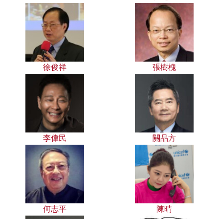
徐俊祥
張樹槐
李偉民
關品方
何志平
陳晴