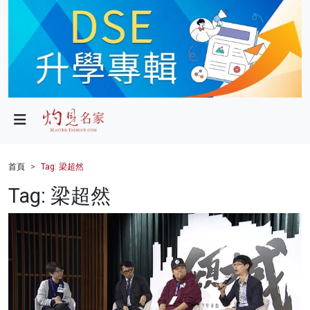
政局
教育
文化
財經
首頁
Tag: 梁超然
生活
Tag: 梁超然
健康
商業
科技
影片