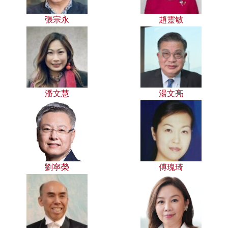
張宗永
趙靈敏
潘文慧
湯文亮
劉寧榮
傅瑰琦