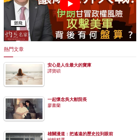
熱門文章
安心是人生最大的寶庫
譚寶碩
一起懷念吳大猷院長
廖書蘭
雄關漫道：把遙遠的歷史拉到眼前
編輯精選