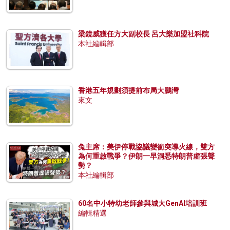
梁鏡威獲任方大副校長 呂大樂加盟社科院
本社編輯部
香港五年規劃須提前布局大鵬灣
來文
兔主席：美伊停戰協議變衝突導火線，雙方
為何重啟戰爭？伊朗一早洞悉特朗普虛張聲
勢？
本社編輯部
60名中小特幼老師參與城大GenAI培訓班
編輯精選