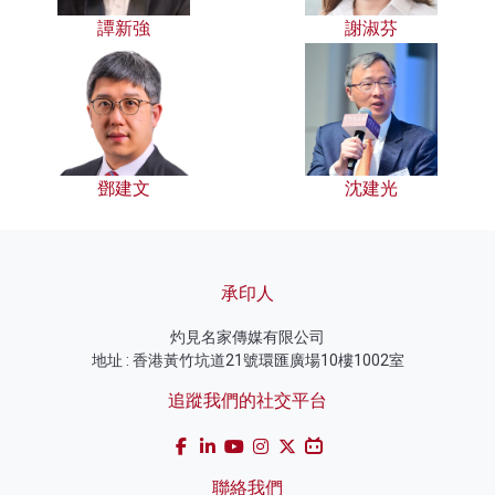
譚新強
謝淑芬
鄧建文
沈建光
承印人
灼見名家傳媒有限公司
地址 : 香港黃竹坑道21號環匯廣場10樓1002室
追蹤我們的社交平台
聯絡我們