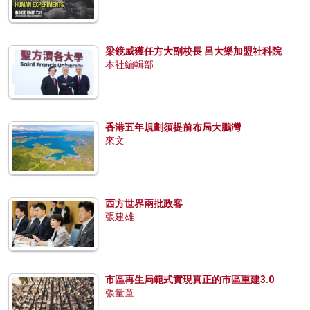
梁鏡威獲任方大副校長 呂大樂加盟社科院
本社編輯部
香港五年規劃須提前布局大鵬灣
來文
西方世界兩批政客
張建雄
市區再生局範式實現真正的市區重建3.0
張量童