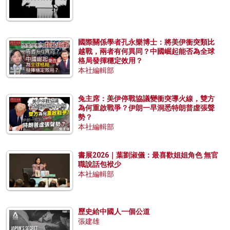
國際關係學者孔永樂博士：將美伊衝突類比
越戰，兩者有何異同？中國崛起能否為全球
格局發揮穩定效用？
本社編輯部
兔主席：美伊停戰協議變衝突導火線，雙方
為何重啟戰爭？伊朗一早洞悉特朗普虛張聲
勢？
本社編輯部
書展2026｜葉劉淑儀：最喜歡姐姐角色 無官
職說話包袱少
本社編輯部
歷史給中國人一個公道
張建雄