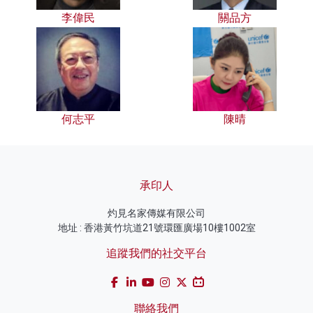
李偉民
關品方
何志平
陳晴
承印人
灼見名家傳媒有限公司
地址 : 香港黃竹坑道21號環匯廣場10樓1002室
追蹤我們的社交平台
聯絡我們