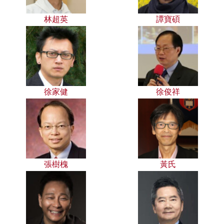
林超英
譚寶碩
徐家健
徐俊祥
張樹槐
黃氏