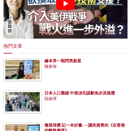
熱門文章
繪本界一顆閃亮新星
陳家偉
日本人口萎縮 中港須先謀劃免步其後塵
陸振球
種菜得愛 記一本好書──讀吳燕青的《在香港
的離島種菜》