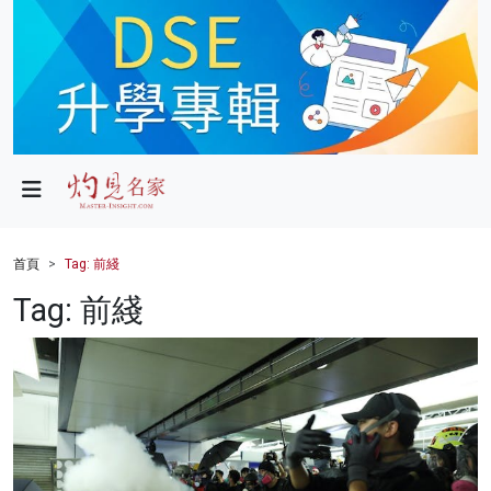
政局
教育
文化
財經
首頁
Tag: 前綫
生活
Tag: 前綫
健康
商業
科技
影片