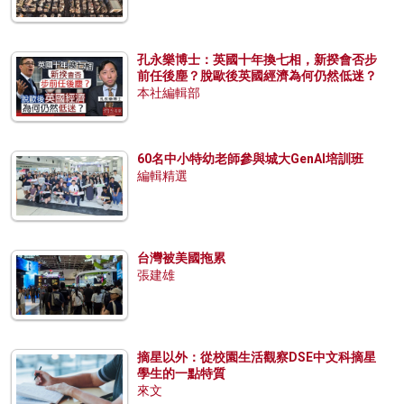
孔永樂博士：英國十年換七相，新揆會否步
前任後塵？脫歐後英國經濟為何仍然低迷？
本社編輯部
60名中小特幼老師參與城大GenAI培訓班
編輯精選
台灣被美國拖累
張建雄
摘星以外：從校園生活觀察DSE中文科摘星
學生的一點特質
來文