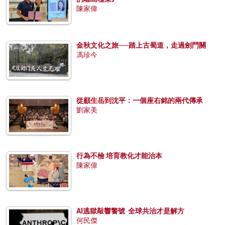
陳家偉
金秋文化之旅──踏上古蜀道，走過劍門關
馮珍今
從顧生岳到沈平：一個座右銘的兩代傳承
劉家美
行為不檢 培育教化才能治本
陳家偉
AI逃獄敲響警號 全球共治才是解方
何民傑