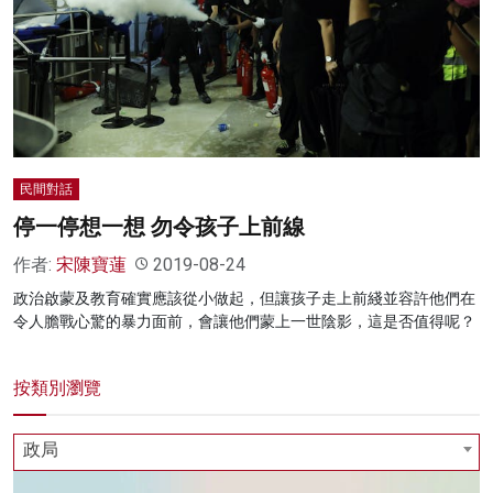
名家榜
灼見活動
關於我們
民間對話
停一停想一想 勿令孩子上前線
作者:
宋陳寶蓮
2019-08-24
政治啟蒙及教育確實應該從小做起，但讓孩子走上前綫並容許他們在
令人膽戰心驚的暴力面前，會讓他們蒙上一世陰影，這是否值得呢？
按類別瀏覽
政局