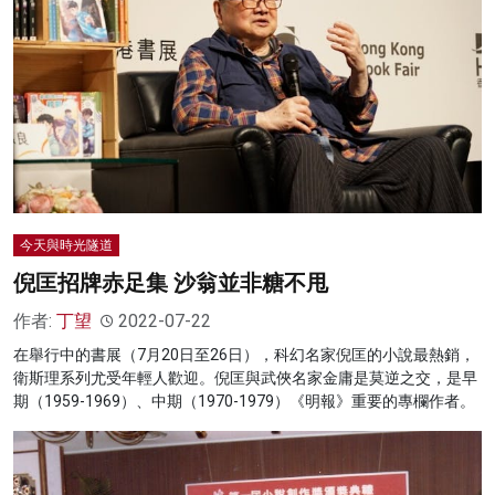
今天與時光隧道
倪匡招牌赤足集 沙翁並非糖不甩
作者:
丁望
2022-07-22
在舉行中的書展（7月20日至26日），科幻名家倪匡的小說最熱銷，
衛斯理系列尤受年輕人歡迎。倪匡與武俠名家金庸是莫逆之交，是早
期（1959-1969）、中期（1970-1979）《明報》重要的專欄作者。