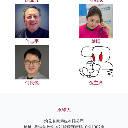
何志平
陳晴
何民傑
兔主席
承印人
灼見名家傳媒有限公司
地址 : 香港黃竹坑道21號環匯廣場10樓1002室