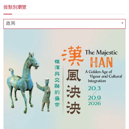
按類別瀏覽
政局