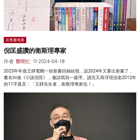
名家榜
灼見活動
關於我們
在舊書堆裏
倪匡盛讚的衛斯理專家
作者:
鄭明仁
2024-04-18
2023年年底王錚電郵一份新書目錄給我，說2024年又要出新書了，
書名叫做《小說倪匡》，邀請我寫一篇序。讀完又再浮現倪老2012年
的11字真言：「王錚先生者，衛斯理專家也！」