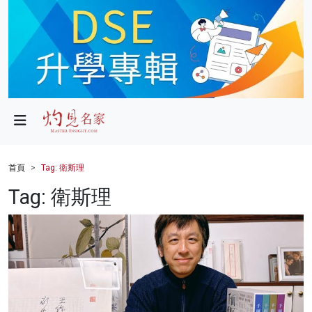
政局
教育
文化
財經
首頁
Tag: 衛斯理
生活
Tag: 衛斯理
健康
商業
科技
影片