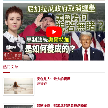
熱門文章
安心是人生最大的寶庫
譚寶碩
雄關漫道：把遙遠的歷史拉到眼前