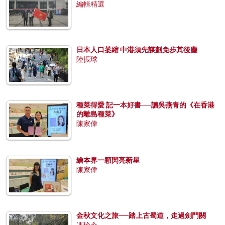
編輯精選
日本人口萎縮 中港須先謀劃免步其後塵
陸振球
種菜得愛 記一本好書──讀吳燕青的《在香港
的離島種菜》
陳家偉
繪本界一顆閃亮新星
陳家偉
金秋文化之旅──踏上古蜀道，走過劍門關