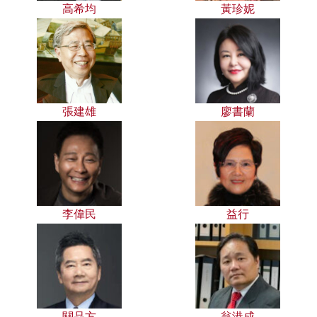
高希均
黃珍妮
張建雄
廖書蘭
李偉民
益行
關品方
翁港成