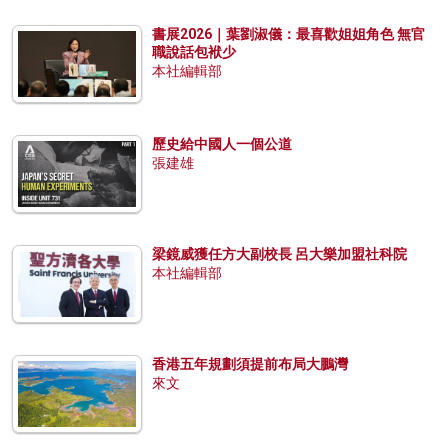
書展2026｜葉劉淑儀：最喜歡姐姐角色 無官
職說話包袱少
本社編輯部
歷史給中國人一個公道
張建雄
梁鏡威獲任方大副校長 呂大樂加盟社科院
本社編輯部
香港五年規劃須提前布局大鵬灣
來文