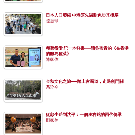
日本人口萎縮 中港須先謀劃免步其後塵
陸振球
種菜得愛 記一本好書──讀吳燕青的《在香港
的離島種菜》
陳家偉
金秋文化之旅──踏上古蜀道，走過劍門關
馮珍今
從顧生岳到沈平：一個座右銘的兩代傳承
劉家美