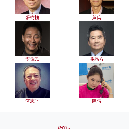
張樹槐
黃氏
李偉民
關品方
何志平
陳晴
承印人