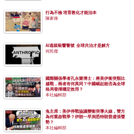
行為不檢 培育教化才能治本
陳家偉
AI逃獄敲響警號 全球共治才是解方
何民傑
國際關係學者孔永樂博士：將美伊衝突類比
越戰，兩者有何異同？中國崛起能否為全球
格局發揮穩定效用？
本社編輯部
兔主席：美伊停戰協議變衝突導火線，雙方
為何重啟戰爭？伊朗一早洞悉特朗普虛張聲
勢？
本社編輯部