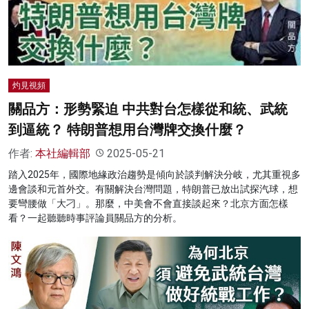
灼見視頻
關品方：形勢緊迫 中共對台怎樣從和統、武統
到逼統？ 特朗普想用台灣牌交換什麼？
作者:
本社編輯部
2025-05-21
踏入2025年，國際地緣政治趨勢是傾向於談判解決分岐，尤其重視多
邊會談和元首外交。有關解決台灣問題，特朗普已放出試探汽球，想
要彎腰做「大刁」。那麼，中美會不會直接談起來？北京方面怎樣
看？一起聽聽時事評論員關品方的分析。