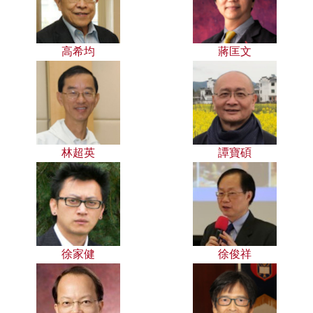
高希均
蔣匡文
林超英
譚寶碩
徐家健
徐俊祥