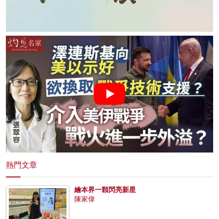
熱門文章
繪本界一顆閃亮新星
陳家偉