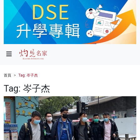
政局
教育
文化
財經
首頁
Tag: 岑子杰
生活
Tag: 岑子杰
健康
商業
科技
影片