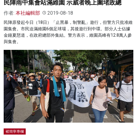
民陣雨中集會站滿維園 示威者晚上圍堵政總
作者:
本社編輯部
2019-08-18
民陣原發起今日（18日）「止黑暴，制警亂」遊行，但警方只批准維
園集會。市民迫滿維園6個足球場，其後遊行到中環。部分人士佔據
金鐘夏慤道，在政府總部外集結。警方表示，維園高峰有12.8萬人參
與集會。
褚簡寧專欄