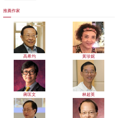
推薦作家
高希均
黃珍妮
蔣匡文
林超英