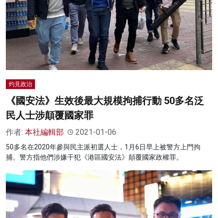
名家榜
灼見活動
關於我們
灼見政治
《國安法》生效後最大規模拘捕行動 50多名泛
民人士涉顛覆國家罪
作者:
本社編輯部
2021-01-06
50多名在2020年參與民主派初選人士，1月6日早上被警方上門拘
捕。警方指他們涉嫌干犯《港區國安法》顛覆國家政權罪。