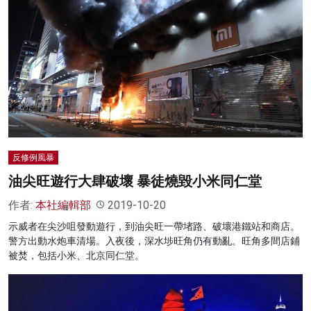
反修例風暴
油尖旺遊行大肆破壞 暴徒燒毀小米同仁堂
作者:
本社編輯部
2019-10-20
示威者在尖沙咀發動遊行，到油尖旺一帶堵路、破壞港鐵站和商店。
警方出動水炮車清場。入夜後，深水埗旺角仍有動亂。旺角多間店鋪
被焚，包括小米、北京同仁堂。