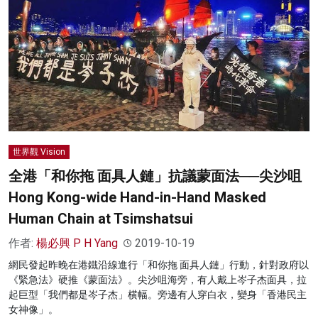
世界觀 Vision
全港「和你拖 面具人鏈」抗議蒙面法──尖沙咀
Hong Kong-wide Hand-in-Hand Masked
Human Chain at Tsimshatsui
作者:
楊必興 P H Yang
2019-10-19
網民發起昨晚在港鐵沿線進行「和你拖 面具人鏈」行動，針對政府以
《緊急法》硬推《蒙面法》。尖沙咀海旁，有人戴上岑子杰面具，拉
起巨型「我們都是岑子杰」横幅。旁邊有人穿白衣，變身「香港民主
女神像」。