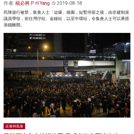
作者:
楊必興 P H Yang
2019-08-18
民陣遊行被禁，集會人士「迫爆」維園，短暫停留之後，由非建制派
議員帶領，前往灣仔站、金鐘站，以至中環站，令集會人士可以乘搭
港鐵離開。
反修例風暴