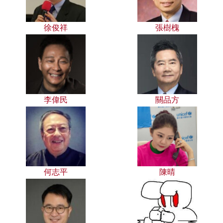
徐俊祥
張樹槐
李偉民
關品方
何志平
陳晴