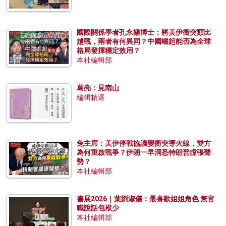
國際關係學者孔永樂博士：將美伊衝突類比
越戰，兩者有何異同？中國崛起能否為全球
格局發揮穩定效用？
本社編輯部
葛亮：見南山
編輯精選
兔主席：美伊停戰協議變衝突導火線，雙方
為何重啟戰爭？伊朗一早洞悉特朗普虛張聲
勢？
本社編輯部
書展2026｜葉劉淑儀：最喜歡姐姐角色 無官
職說話包袱少
本社編輯部