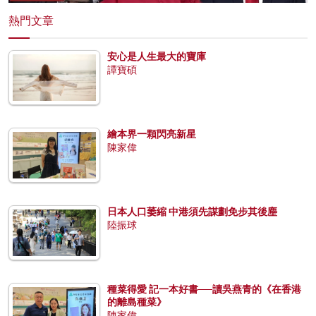
熱門文章
安心是人生最大的寶庫
譚寶碩
繪本界一顆閃亮新星
陳家偉
日本人口萎縮 中港須先謀劃免步其後塵
陸振球
種菜得愛 記一本好書──讀吳燕青的《在香港
的離島種菜》
陳家偉