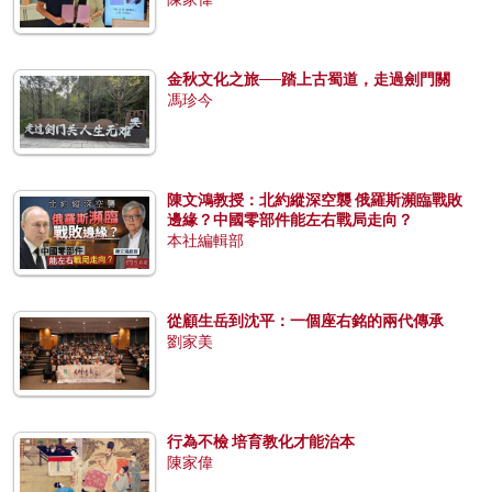
金秋文化之旅──踏上古蜀道，走過劍門關
馮珍今
陳文鴻教授：北約縱深空襲 俄羅斯瀕臨戰敗
邊緣？中國零部件能左右戰局走向？
本社編輯部
從顧生岳到沈平：一個座右銘的兩代傳承
劉家美
行為不檢 培育教化才能治本
陳家偉