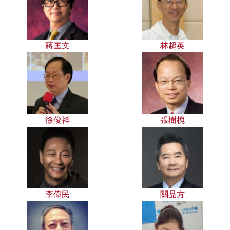
蔣匡文
林超英
徐俊祥
張樹槐
李偉民
關品方