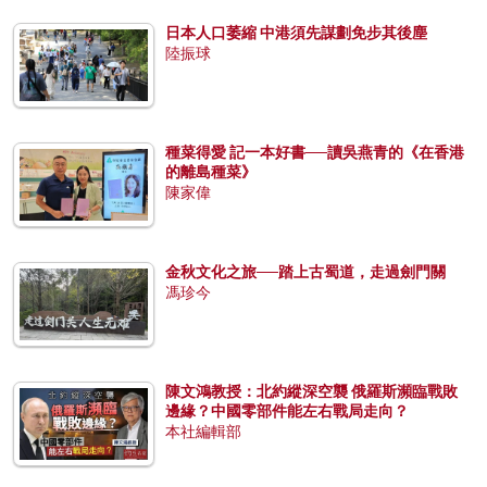
日本人口萎縮 中港須先謀劃免步其後塵
陸振球
種菜得愛 記一本好書──讀吳燕青的《在香港
的離島種菜》
陳家偉
金秋文化之旅──踏上古蜀道，走過劍門關
馮珍今
陳文鴻教授：北約縱深空襲 俄羅斯瀕臨戰敗
邊緣？中國零部件能左右戰局走向？
本社編輯部