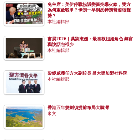
兔主席：美伊停戰協議變衝突導火線，雙方
為何重啟戰爭？伊朗一早洞悉特朗普虛張聲
勢？
本社編輯部
書展2026｜葉劉淑儀：最喜歡姐姐角色 無官
職說話包袱少
本社編輯部
梁鏡威獲任方大副校長 呂大樂加盟社科院
本社編輯部
香港五年規劃須提前布局大鵬灣
來文