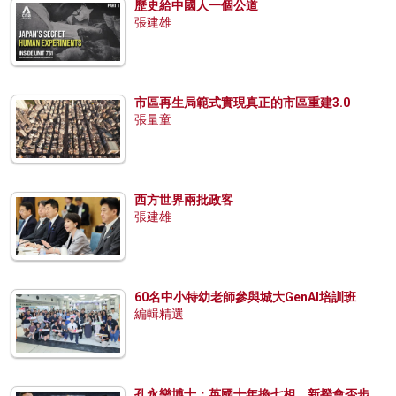
歷史給中國人一個公道
張建雄
市區再生局範式實現真正的市區重建3.0
張量童
西方世界兩批政客
張建雄
60名中小特幼老師參與城大GenAI培訓班
編輯精選
孔永樂博士：英國十年換七相，新揆會否步