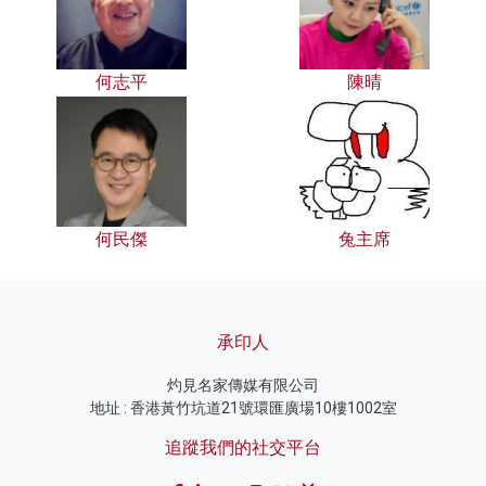
何志平
陳晴
何民傑
兔主席
承印人
灼見名家傳媒有限公司
地址 : 香港黃竹坑道21號環匯廣場10樓1002室
追蹤我們的社交平台