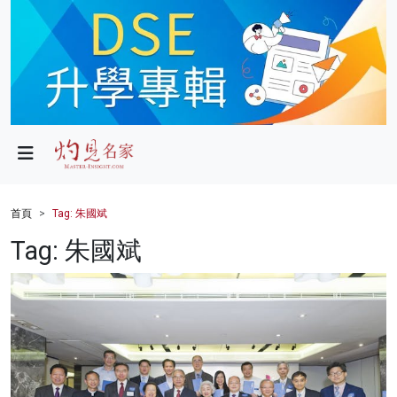
政局
教育
文化
財經
首頁
Tag: 朱國斌
生活
Tag: 朱國斌
健康
商業
科技
影片