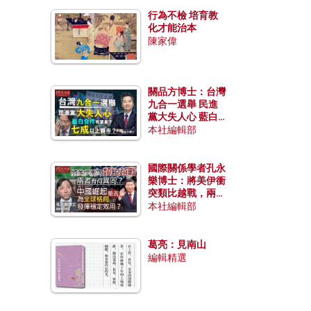
行為不檢 培育教
化才能治本
陳家偉
關品方博士：台灣
九合一選舉 民進
黨大失人心 藍白
合作有望拿下七成
本社編輯部
以上縣市？
國際關係學者孔永
樂博士：將美伊衝
突類比越戰，兩者
有何異同？中國崛
本社編輯部
起能否為全球格局
發揮穩定效用？
葛亮：見南山
編輯精選