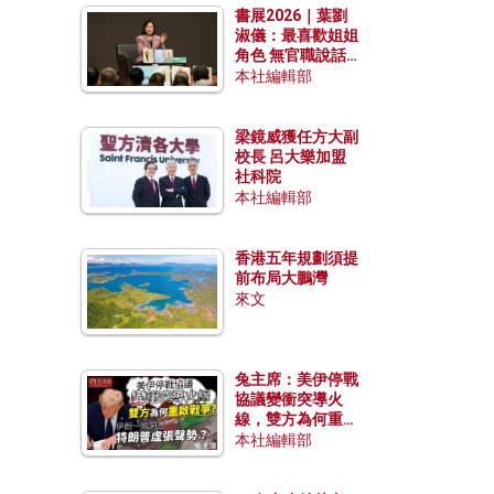
書展2026｜葉劉
淑儀：最喜歡姐姐
角色 無官職說話
包袱少
本社編輯部
梁鏡威獲任方大副
校長 呂大樂加盟
社科院
本社編輯部
香港五年規劃須提
前布局大鵬灣
來文
兔主席：美伊停戰
協議變衝突導火
線，雙方為何重啟
戰爭？伊朗一早洞
本社編輯部
悉特朗普虛張聲
勢？