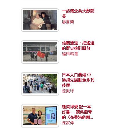
一起懷念吳大猷院
長
廖書蘭
雄關漫道：把遙遠
的歷史拉到眼前
編輯精選
日本人口萎縮 中
港須先謀劃免步其
後塵
陸振球
種菜得愛 記一本
好書──讀吳燕青
的《在香港的離島
種菜》
陳家偉