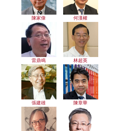
陳家偉
何漢權
雷鼎鳴
林超英
張建雄
陳章華