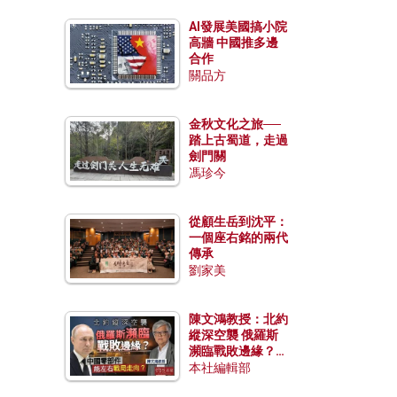
AI發展美國搞小院
高牆 中國推多邊
合作
關品方
金秋文化之旅──
踏上古蜀道，走過
劍門關
馮珍今
從顧生岳到沈平：
一個座右銘的兩代
傳承
劉家美
陳文鴻教授：北約
縱深空襲 俄羅斯
瀕臨戰敗邊緣？中
國零部件能左右戰
本社編輯部
局走向？