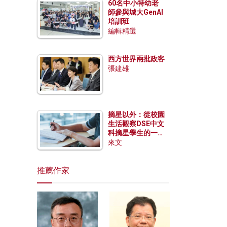
60名中小特幼老
師參與城大GenAI
培訓班
編輯精選
西方世界兩批政客
張建雄
摘星以外：從校園
生活觀察DSE中文
科摘星學生的一點
特質
來文
推薦作家