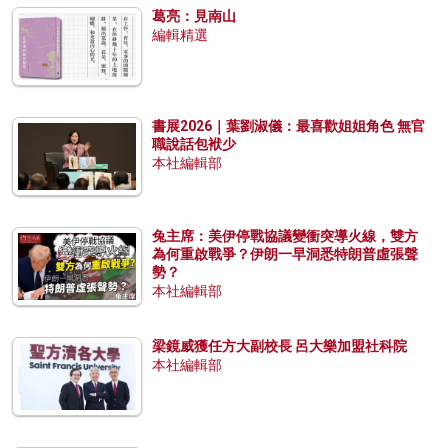
葛亮：見南山
編輯精選
書展2026｜葉劉淑儀：最喜歡姐姐角色 無官
職說話包袱少
本社編輯部
兔主席：美伊停戰協議變衝突導火線，雙方
為何重啟戰爭？伊朗一早洞悉特朗普虛張聲
勢？
本社編輯部
梁鏡威獲任方大副校長 呂大樂加盟社科院
本社編輯部