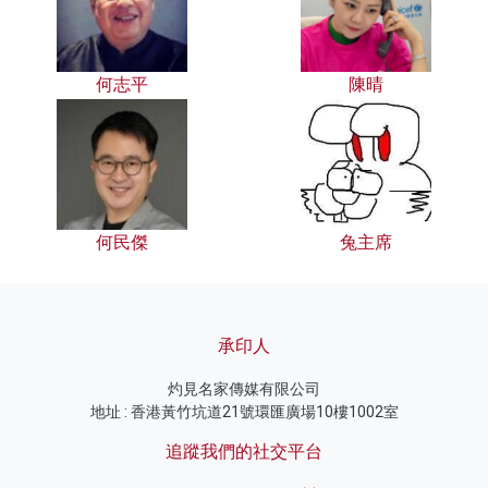
何志平
陳晴
何民傑
兔主席
承印人
灼見名家傳媒有限公司
地址 : 香港黃竹坑道21號環匯廣場10樓1002室
追蹤我們的社交平台