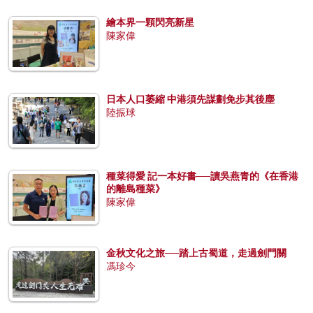
繪本界一顆閃亮新星
陳家偉
日本人口萎縮 中港須先謀劃免步其後塵
陸振球
種菜得愛 記一本好書──讀吳燕青的《在香港
的離島種菜》
陳家偉
金秋文化之旅──踏上古蜀道，走過劍門關
馮珍今