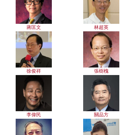
蔣匡文
林超英
徐俊祥
張樹槐
李偉民
關品方