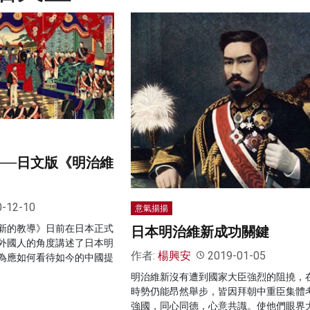
──日文版《明治維
0-12-10
意氣揚揚
新的教導》日前在日本正式
日本明治維新成功關鍵
外國人的角度講述了日本明
作者:
楊興安
2019-01-05
為應如何看待如今的中國提
明治維新沒有遭到國家大臣強烈的阻撓，
時勢仍能昂然舉步，皆因拜朝中重臣集體
強國，同心同德，心意共識。使他們眼界