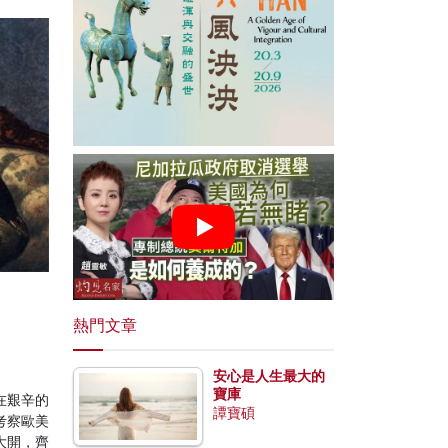
熱門文章
安心是人生最大的
寶庫
在艱辛的
譚寶碩
考察歐美
大開，齊