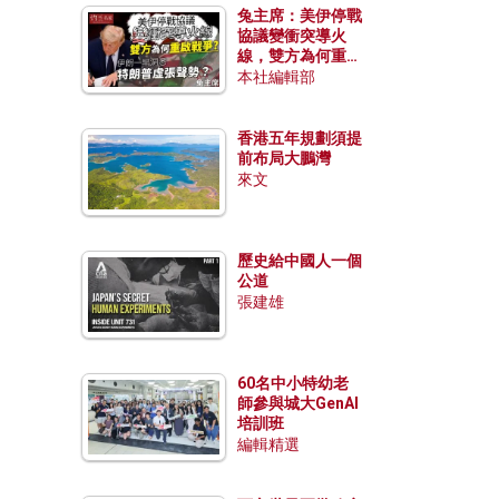
兔主席：美伊停戰
協議變衝突導火
線，雙方為何重啟
戰爭？伊朗一早洞
本社編輯部
悉特朗普虛張聲
勢？
香港五年規劃須提
前布局大鵬灣
來文
歷史給中國人一個
公道
張建雄
60名中小特幼老
師參與城大GenAI
培訓班
編輯精選