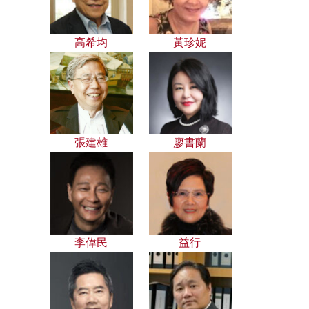
高希均
黃珍妮
張建雄
廖書蘭
李偉民
益行