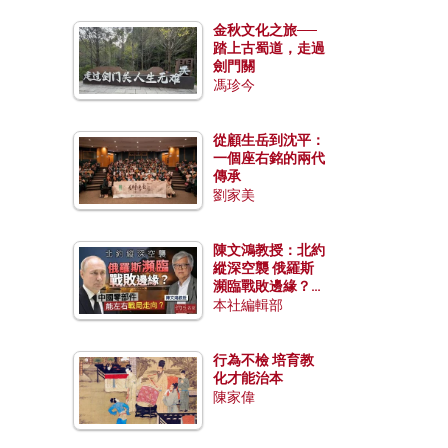
金秋文化之旅──
踏上古蜀道，走過
劍門關
馮珍今
從顧生岳到沈平：
一個座右銘的兩代
傳承
劉家美
陳文鴻教授：北約
縱深空襲 俄羅斯
瀕臨戰敗邊緣？中
國零部件能左右戰
本社編輯部
局走向？
行為不檢 培育教
化才能治本
陳家偉