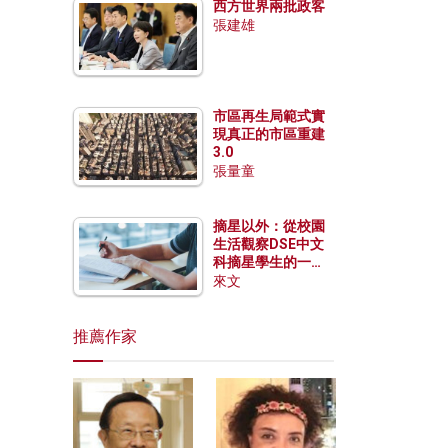
西方世界兩批政客
張建雄
市區再生局範式實
現真正的市區重建
3.0
張量童
摘星以外：從校園
生活觀察DSE中文
科摘星學生的一點
特質
來文
推薦作家