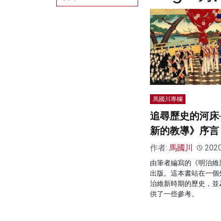
馬國川專欄
追尋歷史的河床
新的教導》序言
作者:
馬國川
202
由筆者編寫的《明治維
出版。這本書站在一個
治維新時期的歷史，並
供了一些參考。