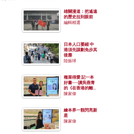
雄關漫道：把遙遠
的歷史拉到眼前
編輯精選
日本人口萎縮 中
港須先謀劃免步其
後塵
陸振球
種菜得愛 記一本
好書──讀吳燕青
的《在香港的離島
種菜》
陳家偉
繪本界一顆閃亮新
星
陳家偉