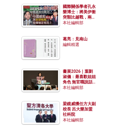
國際關係學者孔永
樂博士：將美伊衝
突類比越戰，兩者
有何異同？中國崛
本社編輯部
起能否為全球格局
發揮穩定效用？
葛亮：見南山
編輯精選
書展2026｜葉劉
淑儀：最喜歡姐姐
角色 無官職說話
包袱少
本社編輯部
梁鏡威獲任方大副
校長 呂大樂加盟
社科院
本社編輯部