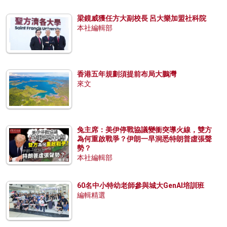
梁鏡威獲任方大副校長 呂大樂加盟社科院
本社編輯部
香港五年規劃須提前布局大鵬灣
來文
兔主席：美伊停戰協議變衝突導火線，雙方
為何重啟戰爭？伊朗一早洞悉特朗普虛張聲
勢？
本社編輯部
60名中小特幼老師參與城大GenAI培訓班
編輯精選