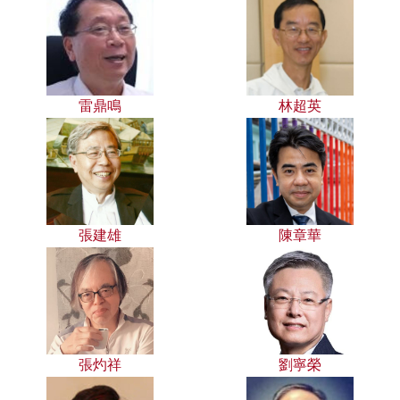
雷鼎鳴
林超英
張建雄
陳章華
張灼祥
劉寧榮