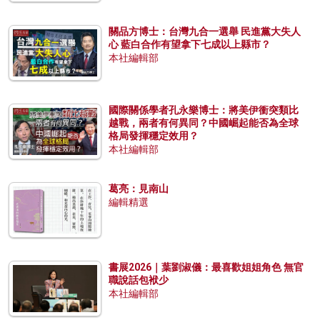
關品方博士：台灣九合一選舉 民進黨大失人
心 藍白合作有望拿下七成以上縣市？
本社編輯部
國際關係學者孔永樂博士：將美伊衝突類比
越戰，兩者有何異同？中國崛起能否為全球
格局發揮穩定效用？
本社編輯部
葛亮：見南山
編輯精選
書展2026｜葉劉淑儀：最喜歡姐姐角色 無官
職說話包袱少
本社編輯部