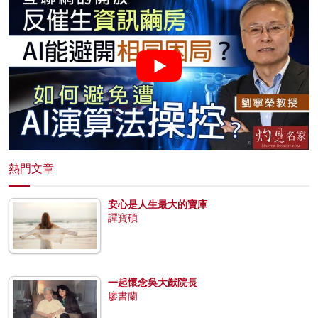
熱門文章
安心是人生最大的寶庫
譚寶碩
一起懷念吳大猷院長
廖書蘭