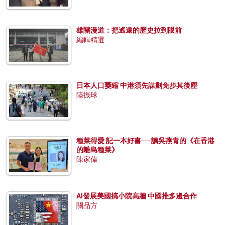
雄關漫道：把遙遠的歷史拉到眼前
編輯精選
日本人口萎縮 中港須先謀劃免步其後塵
陸振球
種菜得愛 記一本好書──讀吳燕青的《在香港
的離島種菜》
陳家偉
AI發展美國搞小院高牆 中國推多邊合作
關品方