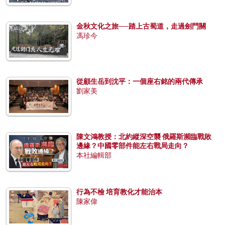
金秋文化之旅──踏上古蜀道，走過劍門關
馮珍今
從顧生岳到沈平：一個座右銘的兩代傳承
劉家美
陳文鴻教授：北約縱深空襲 俄羅斯瀕臨戰敗
邊緣？中國零部件能左右戰局走向？
本社編輯部
行為不檢 培育教化才能治本
陳家偉