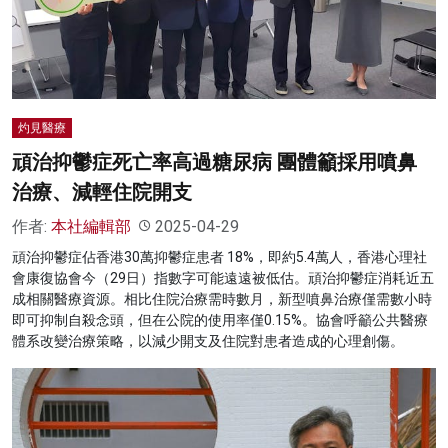
名家榜
灼見活動
關於我們
灼見醫療
頑治抑鬱症死亡率高過糖尿病 團體籲採用噴鼻
治療、減輕住院開支
作者:
本社編輯部
2025-04-29
頑治抑鬱症佔香港30萬抑鬱症患者 18%，即約5.4萬人，香港心理社
會康復協會今（29日）指數字可能遠遠被低估。頑治抑鬱症消耗近五
成相關醫療資源。相比住院治療需時數月，新型噴鼻治療僅需數小時
即可抑制自殺念頭，但在公院的使用率僅0.15%。協會呼籲公共醫療
體系改變治療策略，以減少開支及住院對患者造成的心理創傷。