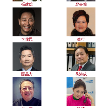
張建雄
廖書蘭
李偉民
益行
關品方
翁港成