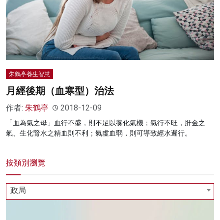
名家榜
灼見活動
關於我們
朱鶴亭養生智慧
月經後期（血寒型）治法
作者:
朱鶴亭
2018-12-09
「血為氣之母」血行不盛，則不足以養化氣機；氣行不旺，肝金之
氣、生化腎水之精血則不利；氣虛血弱，則可導致經水遲行。
按類別瀏覽
政局