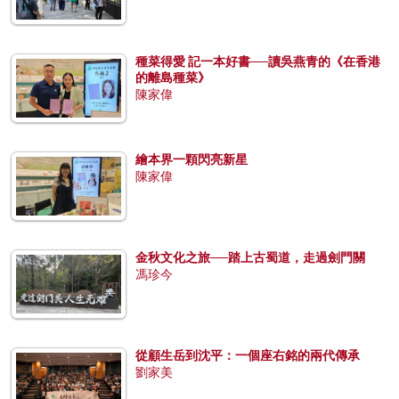
種菜得愛 記一本好書──讀吳燕青的《在香港
的離島種菜》
陳家偉
繪本界一顆閃亮新星
陳家偉
金秋文化之旅──踏上古蜀道，走過劍門關
馮珍今
從顧生岳到沈平：一個座右銘的兩代傳承
劉家美