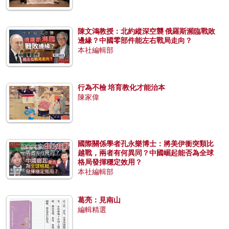
陳文鴻教授：北約縱深空襲 俄羅斯瀕臨戰敗
邊緣？中國零部件能左右戰局走向？
本社編輯部
行為不檢 培育教化才能治本
陳家偉
國際關係學者孔永樂博士：將美伊衝突類比
越戰，兩者有何異同？中國崛起能否為全球
格局發揮穩定效用？
本社編輯部
葛亮：見南山
編輯精選