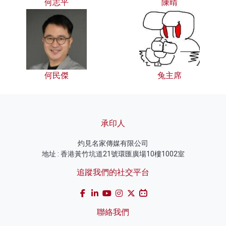
何志平
陳晴
何民傑
兔主席
承印人
灼見名家傳媒有限公司
地址 : 香港黃竹坑道21號環匯廣場10樓1002室
追蹤我們的社交平台
聯絡我們