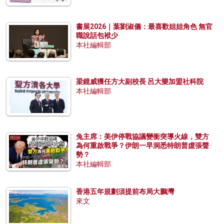
書展2026｜葉劉淑儀：最喜歡姐姐角色 無官
職說話包袱少
本社編輯部
梁鏡威獲任方大副校長 呂大樂加盟社科院
本社編輯部
兔主席：美伊停戰協議變衝突導火線，雙方
為何重啟戰爭？伊朗一早洞悉特朗普虛張聲
勢？
本社編輯部
香港五年規劃須提前布局大鵬灣
來文