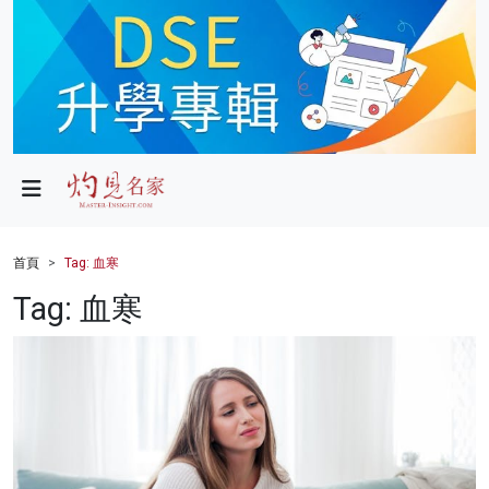
政局
教育
文化
財經
首頁
Tag: 血寒
生活
Tag: 血寒
健康
商業
科技
影片