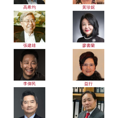
高希均
黃珍妮
張建雄
廖書蘭
李偉民
益行