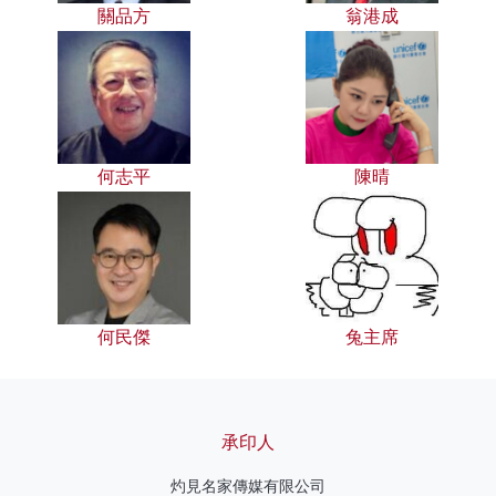
關品方
翁港成
何志平
陳晴
何民傑
兔主席
承印人
灼見名家傳媒有限公司