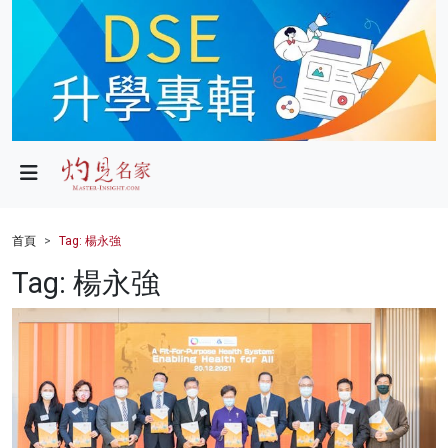
政局
教育
文化
財經
首頁
Tag: 楊永強
生活
Tag: 楊永強
健康
商業
科技
影片