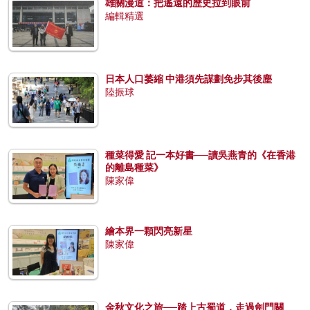
雄關漫道：把遙遠的歷史拉到眼前
編輯精選
日本人口萎縮 中港須先謀劃免步其後塵
陸振球
種菜得愛 記一本好書──讀吳燕青的《在香港
的離島種菜》
陳家偉
繪本界一顆閃亮新星
陳家偉
金秋文化之旅──踏上古蜀道，走過劍門關