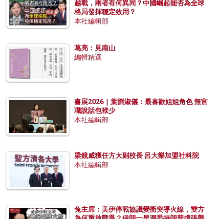
越戰，兩者有何異同？中國崛起能否為全球
格局發揮穩定效用？
本社編輯部
葛亮：見南山
編輯精選
書展2026｜葉劉淑儀：最喜歡姐姐角色 無官
職說話包袱少
本社編輯部
梁鏡威獲任方大副校長 呂大樂加盟社科院
本社編輯部
兔主席：美伊停戰協議變衝突導火線，雙方
為何重啟戰爭？伊朗一早洞悉特朗普虛張聲