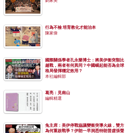
劉家美
行為不檢 培育教化才能治本
陳家偉
國際關係學者孔永樂博士：將美伊衝突類比
越戰，兩者有何異同？中國崛起能否為全球
格局發揮穩定效用？
本社編輯部
葛亮：見南山
編輯精選
兔主席：美伊停戰協議變衝突導火線，雙方
為何重啟戰爭？伊朗一早洞悉特朗普虛張聲