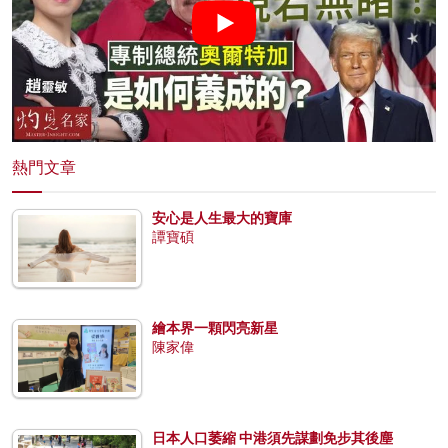
熱門文章
安心是人生最大的寶庫
譚寶碩
繪本界一顆閃亮新星
陳家偉
日本人口萎縮 中港須先謀劃免步其後塵