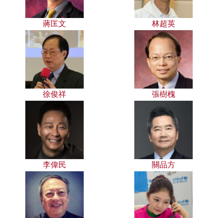
蔣匡文
林超英
徐俊祥
張樹槐
李偉民
關品方