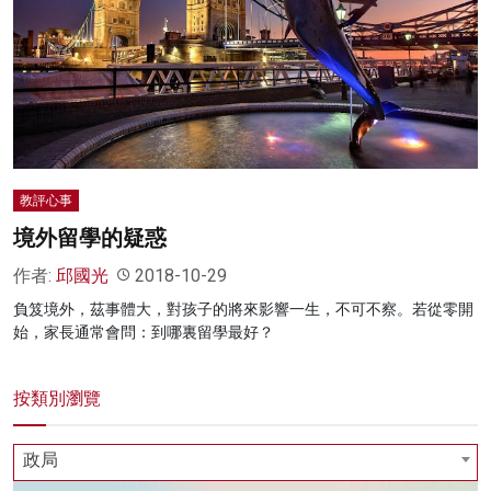
名家榜
灼見活動
關於我們
教評心事
境外留學的疑惑
作者:
邱國光
2018-10-29
負笈境外，茲事體大，對孩子的將來影響一生，不可不察。若從零開
始，家長通常會問：到哪裏留學最好？
按類別瀏覽
政局