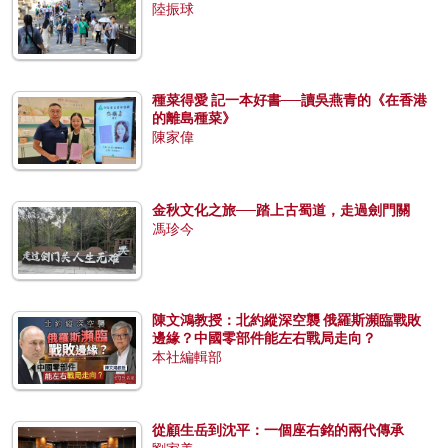
陸振球
種菜得愛 記一本好書──讀吳燕青的《在香港
的離島種菜》
陳家偉
金秋文化之旅──踏上古蜀道，走過劍門關
馮珍今
陳文鴻教授：北約縱深空襲 俄羅斯瀕臨戰敗
邊緣？中國零部件能左右戰局走向？
本社編輯部
從顧生岳到沈平：一個座右銘的兩代傳承