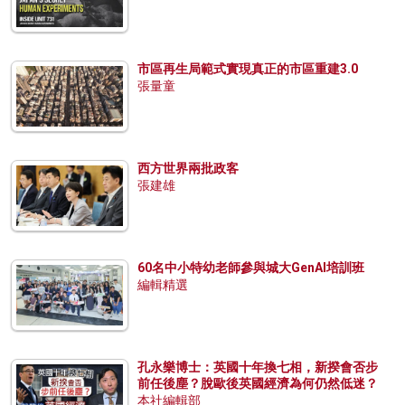
市區再生局範式實現真正的市區重建3.0
張量童
西方世界兩批政客
張建雄
60名中小特幼老師參與城大GenAI培訓班
編輯精選
孔永樂博士：英國十年換七相，新揆會否步
前任後塵？脫歐後英國經濟為何仍然低迷？
本社編輯部