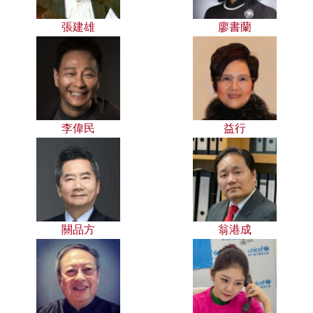
張建雄
廖書蘭
李偉民
益行
關品方
翁港成