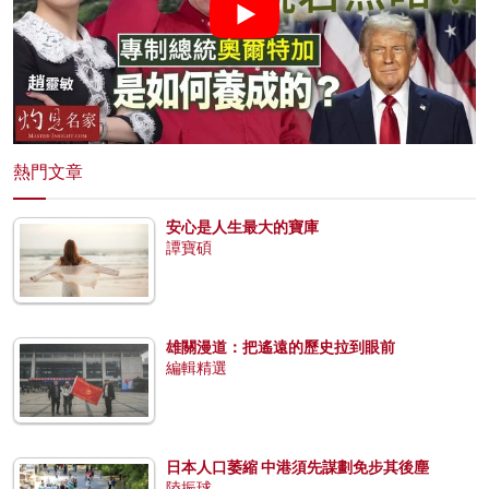
熱門文章
安心是人生最大的寶庫
譚寶碩
雄關漫道：把遙遠的歷史拉到眼前
編輯精選
日本人口萎縮 中港須先謀劃免步其後塵
陸振球