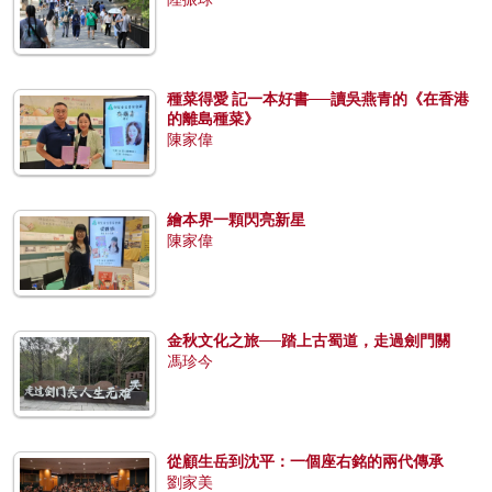
種菜得愛 記一本好書──讀吳燕青的《在香港
的離島種菜》
陳家偉
繪本界一顆閃亮新星
陳家偉
金秋文化之旅──踏上古蜀道，走過劍門關
馮珍今
從顧生岳到沈平：一個座右銘的兩代傳承
劉家美