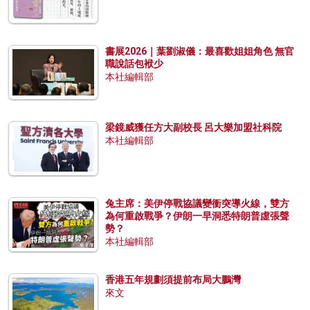
書展2026｜葉劉淑儀：最喜歡姐姐角色 無官
職說話包袱少
本社編輯部
梁鏡威獲任方大副校長 呂大樂加盟社科院
本社編輯部
兔主席：美伊停戰協議變衝突導火線，雙方
為何重啟戰爭？伊朗一早洞悉特朗普虛張聲
勢？
本社編輯部
香港五年規劃須提前布局大鵬灣
來文