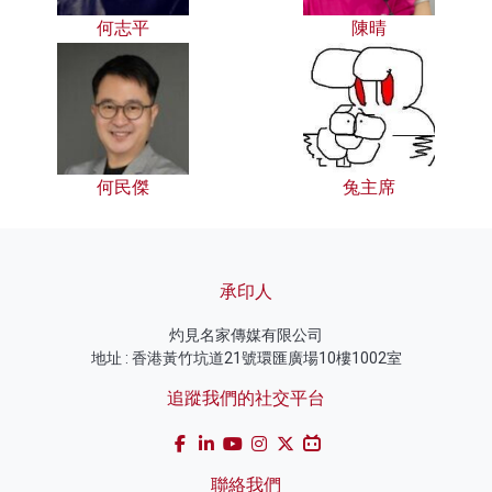
何志平
陳晴
何民傑
兔主席
承印人
灼見名家傳媒有限公司
地址 : 香港黃竹坑道21號環匯廣場10樓1002室
追蹤我們的社交平台
聯絡我們