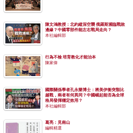
陳文鴻教授：北約縱深空襲 俄羅斯瀕臨戰敗
邊緣？中國零部件能左右戰局走向？
本社編輯部
行為不檢 培育教化才能治本
陳家偉
國際關係學者孔永樂博士：將美伊衝突類比
越戰，兩者有何異同？中國崛起能否為全球
格局發揮穩定效用？
本社編輯部
葛亮：見南山
編輯精選