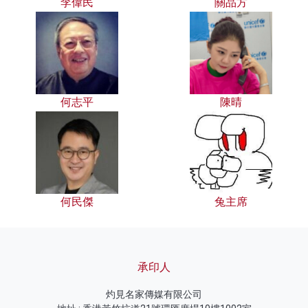
李偉民
關品方
何志平
陳晴
何民傑
兔主席
承印人
灼見名家傳媒有限公司