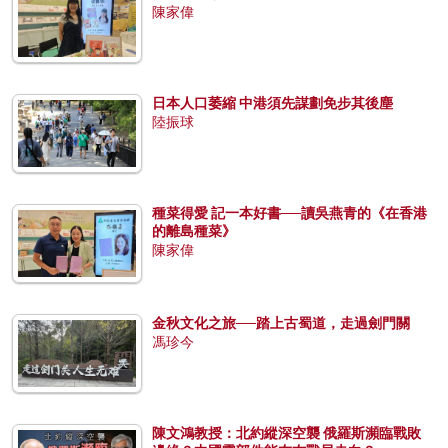
陳家偉
日本人口萎縮 中港須先謀劃免步其後塵
陸振球
種菜得愛 記一本好書──讀吳燕青的《在香港
的離島種菜》
陳家偉
金秋文化之旅──踏上古蜀道，走過劍門關
馮珍今
陳文鴻教授：北約縱深空襲 俄羅斯瀕臨戰敗