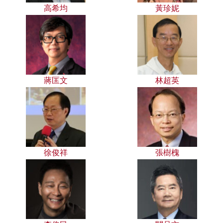
高希均
黃珍妮
蔣匡文
林超英
徐俊祥
張樹槐