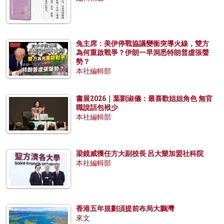
兔主席：美伊停戰協議變衝突導火線，雙方
為何重啟戰爭？伊朗一早洞悉特朗普虛張聲
勢？
本社編輯部
書展2026｜葉劉淑儀：最喜歡姐姐角色 無官
職說話包袱少
本社編輯部
梁鏡威獲任方大副校長 呂大樂加盟社科院
本社編輯部
香港五年規劃須提前布局大鵬灣
來文