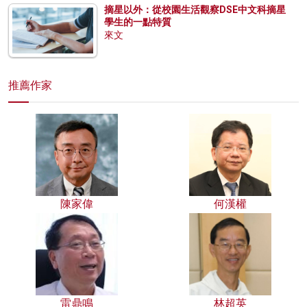
摘星以外：從校園生活觀察DSE中文科摘星
學生的一點特質
來文
推薦作家
陳家偉
何漢權
雷鼎鳴
林超英