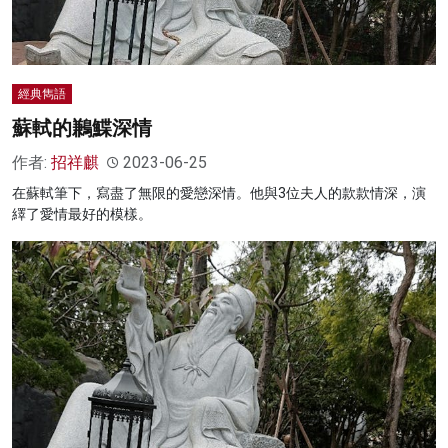
經典雋語
蘇軾的鶼鰈深情
作者:
招祥麒
2023-06-25
在蘇軾筆下，寫盡了無限的愛戀深情。他與3位夫人的款款情深，演
繹了愛情最好的模樣。