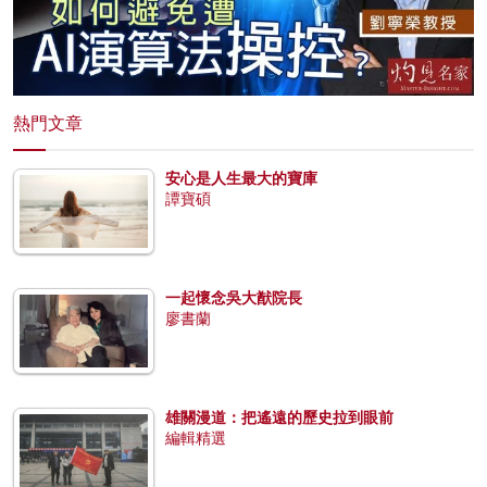
熱門文章
安心是人生最大的寶庫
譚寶碩
一起懷念吳大猷院長
廖書蘭
雄關漫道：把遙遠的歷史拉到眼前
編輯精選