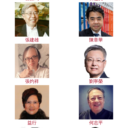
張建雄
陳章華
張灼祥
劉寧榮
益行
何志平