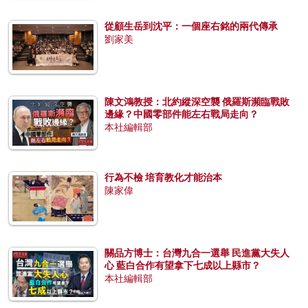
從顧生岳到沈平：一個座右銘的兩代傳承
劉家美
陳文鴻教授：北約縱深空襲 俄羅斯瀕臨戰敗
邊緣？中國零部件能左右戰局走向？
本社編輯部
行為不檢 培育教化才能治本
陳家偉
關品方博士：台灣九合一選舉 民進黨大失人
心 藍白合作有望拿下七成以上縣市？
本社編輯部