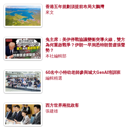
香港五年規劃須提前布局大鵬灣
來文
兔主席：美伊停戰協議變衝突導火線，雙方
為何重啟戰爭？伊朗一早洞悉特朗普虛張聲
勢？
本社編輯部
60名中小特幼老師參與城大GenAI培訓班
編輯精選
西方世界兩批政客
張建雄