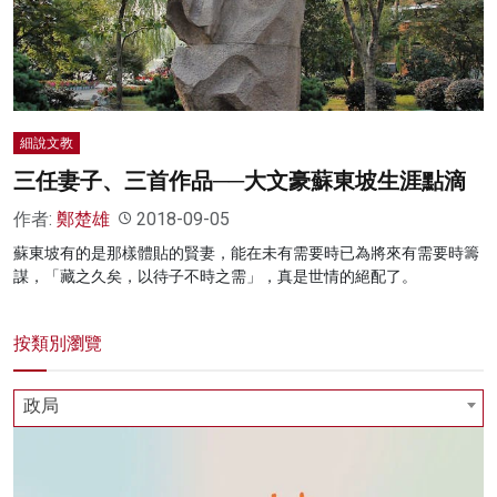
細說文教
三任妻子、三首作品──大文豪蘇東坡生涯點滴
作者:
鄭楚雄
2018-09-05
蘇東坡有的是那樣體貼的賢妻，能在未有需要時已為將來有需要時籌
謀，「藏之久矣，以待子不時之需」，真是世情的絕配了。
按類別瀏覽
政局