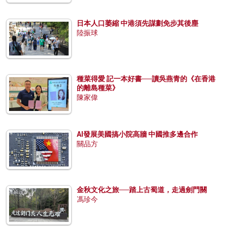
日本人口萎縮 中港須先謀劃免步其後塵
陸振球
種菜得愛 記一本好書──讀吳燕青的《在香港
的離島種菜》
陳家偉
AI發展美國搞小院高牆 中國推多邊合作
關品方
金秋文化之旅──踏上古蜀道，走過劍門關
馮珍今