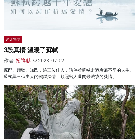
名家榜
灼見活動
關於我們
經典雋語
3段真情 溫暖了蘇軾
作者:
招祥麒
2023-07-02
原配、續弦、知己，這三位佳人，陪伴着蘇軾走過宕蕩不平的人生。
蘇軾與三位夫人的鶼鰈深情，觀照出人世間最誠摯的愛情。