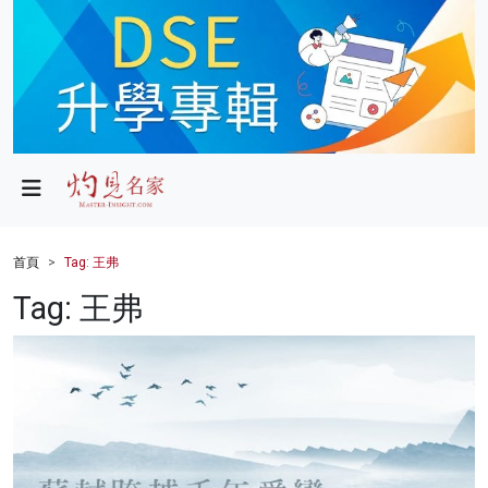
政局
教育
文化
財經
首頁
Tag: 王弗
生活
Tag: 王弗
健康
商業
科技
影片